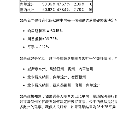
內華達州
50.06%
47.67%
2.39%
6
密西根州
50.62%
47.84%
2.78%
16
如果我們假設這七個狀態中的每一個都是透過拋硬幣來決定
哈里斯勝率 = 60.16%
川普獲勝=36.72%
平手 = 3.12%
如果你好奇的話，以下是導致選舉團票數打平的幾種情況，
威斯康辛州、喬治亞州、賓州、內華達州
北卡羅來納州、內華達州、密西根州
北卡羅來納州、亞利桑那州、賓州、內華達州
如果你想知道，如果選舉人團票數出現平局，眾議院將舉行
知道每個州的代表團如何決定誰獲得這票。公平的做法是將票
多數州的選票。我個人很好奇，如果選舉結果為25比25平局