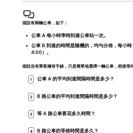
假設有兩輛公車，如下：
公車 A 每小時準時到達公車站一次。
公車 B 到達的時間是隨機的，均勻分佈，每小時
4:00）。
假設沒有乘客擁有手錶，只是簡單地選擇一輛公車，然後等
公車 A 的平均到達間隔時間是多少？
B 路公車的平均到達間隔時間是多少？
等 A 路公車要花多久時間？
B 路公車的等候時間是多久？