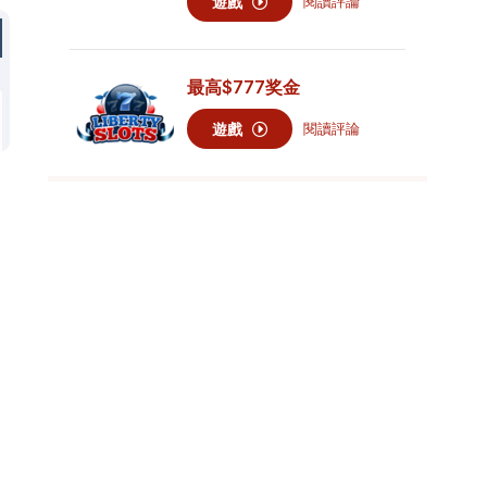
遊戲
閱讀評論
最高
$777
奖金
遊戲
閱讀評論