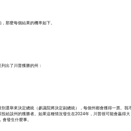
的，那麼每個結果的機率如下。
並列出了川普獲勝的州：
特別選舉來決定總統（參議院將決定副總統），每個州都會獲得一票。我
投給該州的獲勝者。如果這種情況發生在2024年，川普很可能會贏得大
，會發生什麼事。