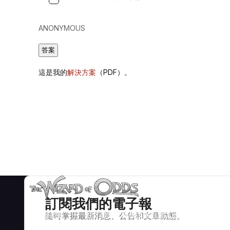
ANONYMOUS
答案
這是我的
解決方案
（PDF）。
訂閱我們的電子報
隨時掌握最新消息、公告和文章動態。
賭場遊戲如二十一點、骰寶、輪盤及數百種其他可玩遊戲的數學
正確策略與資訊。