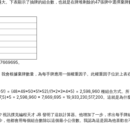
大。下表顯示了抽牌的組合數，也就是在牌堆剩餘的47張牌中選擇棄牌
 7669695。
，我會根據棄牌數量，為每手牌應用一個權重因子。此權重因子位於上表
5!) = (48*49*50*51*52)/(1*2*3*4*5) = 2,598,960 種組合方式。所
5 = 2,598,960 * 7,669,695 = 19,933,230,517,200。這就是為什
,100？視訊撲克編程天才 JB 發明了這款計算器。他增加了一步，求出每手牌
多少，他都會用每個組合數除以這個最小公倍數。我認為這是因為他喜歡在