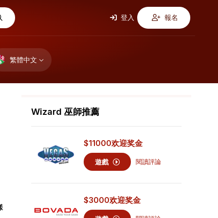
登入
報名
繁體中文
Wizard 巫師推薦
$11000
欢迎奖金
遊戲
閱讀評論
$3000
欢迎奖金
樣