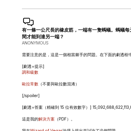
有一條一公尺長的橡皮筋，一端有一隻螞蟻。螞蟻每
間才能到達另一端？
ANONYMOUS
需要注意的是，這是一個相當棘手的問題。在下面的劇透框
[劇透=提示]
調和級數
歐拉常數
（不要與歐拉數混淆）
[/spoiler]
[劇透=答案（精確到 15 位有效數字）] 15,092,688,622,113,800
這是我的
解決方案
（PDF）。
我在
Wizard of Vegas
論壇上提出並討論了這個問題。