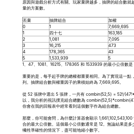
原因與遊戲分析方式有關。玩家棄牌越多，抽牌的組合數就越
量的方案數。
丟棄
抽牌組合
加權
0
1
7,669,695
1
四十七
163,185
2
1,081
7,095
3
16,215
473
4
178,365
43
5
1,533,939
5
1、47、1081、16215、178365 和 1533939 的最小公倍數是
重要的是，每手起手牌的總權都重要相同。為了實現這一點
列。抽牌組合數與權重因子的乘積始終為 7,669,695。
從 52 張牌中選出 5 張牌，一共有 combin(52,5) = 52!/(47!*
以，我分析的視訊撲克組合總數為 combin(52,5)*combin(47,5)*
你會在我的回報表中經常看到這個數字作為組合總數。
那麼，你可能會問，為什麼計算器會顯示 1,661,102,543
合的最大公倍數。這個最小公倍數通常是 12。無論結果是
犧牲準確性的情況下，盡可能地縮小數字。