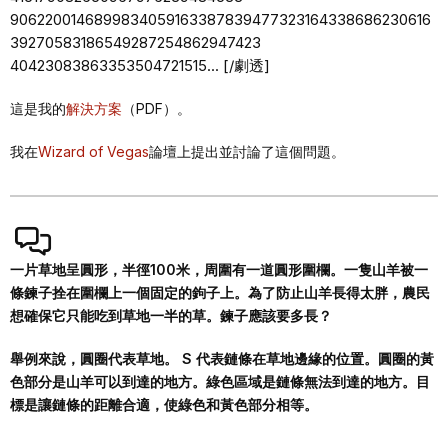
9062200146899834059163387839477323164338686230616
39270583186549287254862947423
40423083863353504721515... [/劇透]
這是我的
解決方案
（PDF）。
我在
Wizard of Vegas
論壇上提出並討論了這個問題。
一片草地呈圓形，半徑100米，周圍有一道圓形圍欄。一隻山羊被一
條鍊子拴在圍欄上一個固定的鉤子上。為了防止山羊長得太胖，農民
想確保它只能吃到草地一半的草。鍊子應該要多長？
舉例來說，圓圈代表草地。 S 代表鏈條在草地邊緣的位置。圓圈的黃
色部分是山羊可以到達的地方。綠色區域是鏈條無法到達的地方。目
標是讓鏈條的距離合適，使綠色和黃色部分相等。