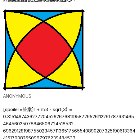
ANONYMOUS
[spoiler=答案]1 + π/3 - sqrt(3) =
0.31514674362772045262676811958729526112291787931465
46456025078846506724518532
696291281987550234571136517565540890207325190613364
415179082650967976239484533