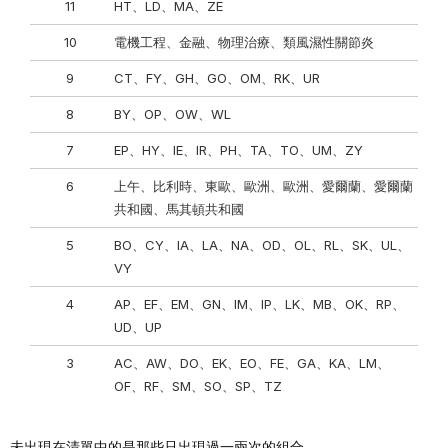
11
HT、LD、MA、ZE
10
電機工程、金融、物理治療、類風濕性關節炎
9
CT、FY、GH、GO、OM、RK、UR
8
BY、OP、OW、WL
7
EP、HY、IE、IR、PH、TA、TO、UM、ZY
6
上午、比利時、東歐、歐洲、歐洲、愛爾蘭、愛爾蘭
共和國、馬其頓共和國
5
BO、CY、IA、LA、NA、OD、OL、RL、SK、UL、
VY
4
AP、EF、EM、GN、IM、IP、LK、MB、OK、RP、
UD、UP
3
AC、AW、DO、EK、EO、FE、GA、KA、LM、
OF、RF、SM、SO、SP、TZ
未出現在清單中的是那些只出現過一兩次的組合。