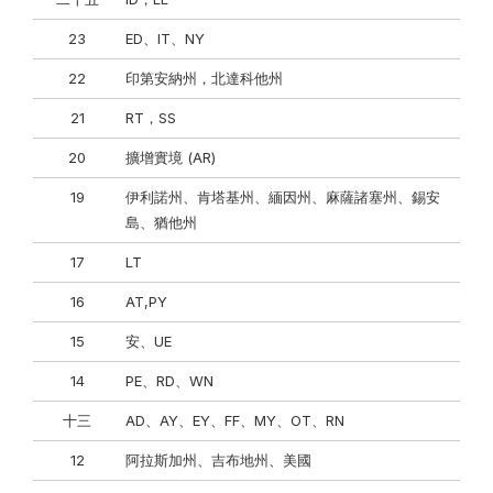
23
ED、IT、NY
22
印第安納州，北達科他州
21
RT，SS
20
擴增實境 (AR)
19
伊利諾州、肯塔基州、緬因州、麻薩諸塞州、錫安
島、猶他州
17
LT
16
AT,PY
15
安、UE
14
PE、RD、WN
十三
AD、AY、EY、FF、MY、OT、RN
12
阿拉斯加州、吉布地州、美國