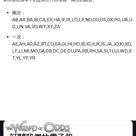
兩次：
AB,AX,BA,BI,CA,EX,HA,IF,IX,LO,LP,NO,OO,OS,OX,PO,UB,U
G,UN,VA,VO,WY,XY,ZA
一次：
AE,AH,AO,AZ,BT,CO,EA,GI,HI,HO,IB,IG,II,IK,IS,JA,JO,KI,KO,
LF,LI,MI,MO,OA,OB,OC,OE,OU,PA,RB,RH,SA,SI,TI,UI,WD,X
T,YL,YP,YR