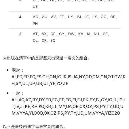
US
4
AC、AU、AV、ET、HY、IM、JE、LY、OC、OP、
PH
3
AT、AX、CE、CY、DW、KA、KI、NU、OF、
OL、OR、SQ
未出現在清單中的是那些只出現過一兩次的組合。
兩次：
AI,ED,EP,EQ,ES,GH,GN,IC,IR,IS,JA,NY,OD,OM,ON,OT,OW,R
H,SY,UL,UP,UR,UT,YE,YO,ZE
一次：
AH,AO,AZ,BY,DY,EB,EC,EE,EG,EI,EJ,EK,EY,FJ,GY,IG,IL,IO,I
T,IV,JI,KE,KH,KO,KR,LL,MY,OA,OB,OX,OZ,PS,PY,TY,UD,U
M,VYYA,YI,OOB,OX,OZ,PS,PY,TY,UD,UM,VYYA,YIZO2O
以下是最後兩個字母最常見的組合。