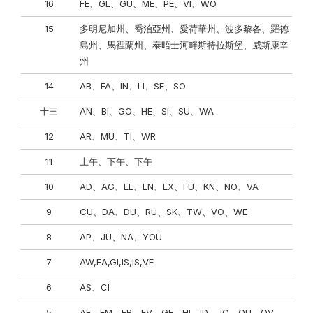
16
FE、GL、GU、ME、PE、VI、WO
15
多明尼加州、喬治亞州、愛荷華州、波多黎各、羅德
島州、馬裡蘭州、泰晤士河畔斯特拉斯堡、威斯康辛
州
14
AB、FA、IN、LI、SE、SO
十三
AN、BI、GO、HE、SI、SU、WA
12
AR、MU、TI、WR
11
上午、下午、下午
10
AD、AG、EL、EN、EX、FU、KN、NO、VA
9
CU、DA、DU、RU、SK、TW、VO、WE
8
AP、JU、NA、YOU
7
AW,EA,GI,IS,IS,VE
6
AS、CI
5
AF、EM、ER、EV、GE、HI、ID、JO、OU、OV、