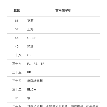
數數
前兩個字母
65
英石
52
上海
45
CR,SP
40
頻道
三十八
GR
三十六
FL、RE、TR
三十五
BR
三十四
麻薩諸塞州
三十二
BL,CA
31
氯
二十九
科羅拉多州、多明尼加共和國、密蘇裡州、南卡羅來