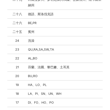
納州
二十八
德語、斯洛伐克語
二十六
BE,PR
二十五
賓州
24
洗澡
23
QU,RA,SA,SW,TA
22
AL,BO
21
芬蘭、法國、黎巴嫩、土耳其
20
BU,RO
19
HA、LO、PL
18
LA、PI、SN、UN、WH
17
DI、FO、HO、PO