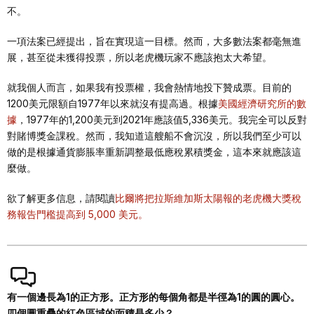
不。
一項法案已經提出，旨在實現這一目標。然而，大多數法案都毫無進
展，甚至從未獲得投票，所以老虎機玩家不應該抱太大希望。
就我個人而言，如果我有投票權，我會熱情地投下贊成票。目前的
1200美元限額自1977年以來就沒有提高過。根據
美國經濟研究所的數
據
，1977年的1,200美元到2021年應該值5,336美元。我完全可以反對
對賭博獎金課稅。然而，我知道這艘船不會沉沒，所以我們至少可以
做的是根據通貨膨脹率重新調整最低應稅累積獎金，這本來就應該這
麼做。
欲了解更多信息，請閱讀
比爾將把拉斯維加斯太陽報的老虎機大獎稅
務報告門檻提高到 5,000 美元。
有一個邊長為1的正方形。正方形的每個角都是半徑為1的圓的圓心。
四個圓重疊的紅色區域的面積是多少？