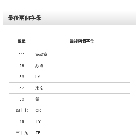
最後兩個字母
數數
最後兩個字母
141
急診室
58
頻道
56
LY
52
東南
50
鋁
四十七
CK
46
TY
三十九
TE