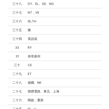
三十八
DY、EL、GE、NG
三十七
NT，VE
三十六
街,TH
三十五
樂
三十四
英語或
33
RY
31
肯塔基州
三十
CE
二十九
ET
二十八
德國、NK
二十七
積體電路、東北、上海
二十六
開啟，重新
二十五
ID，LL