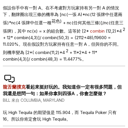
假設你手中有一對 A。在不考慮對方玩家持有另一對 A 的情況
下，翻牌圈出現三條的機率為 [nc(一張 A)*nc(12 張牌中任選兩
花色)
張)*nc(4 張牌中任選一種
+ nc(任何其他三條)]/nc(任意三
2
張牌)，其中 nc(x) = x 的組合數。這等於 [2*
combin
(12,2)*4
+ 12* combin(4,3)]/ combin(50,3) = (2112+48)/19600 =
11.020%。現在假設對方玩家持有任意一對 A，但與你的不同。
2
則機率變為 [2*( combin(11,2)*4
+ 11*2*4 + 11*
combin(4,3)]/ combin(48,3) = 11.4477%。
龍舌蘭撲克
看起來挺好玩的。我知道你一定有很多問題，但
我還是想問一句：如果你拿到四張A，你會怎麼做？
BILL 來自 COLUMBIA, MARYLAND
玩 High Tequila 的期望值是 115.904，而 Tequila Poker 只有
16。所以你肯定會玩 High Tequila。