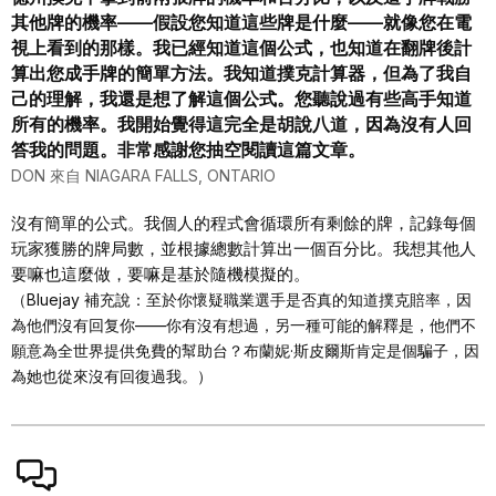
其他牌的機率——假設您知道這些牌是什麼——就像您在電
視上看到的那樣。我已經知道這個公式，也知道在翻牌後計
算出您成手牌的簡單方法。我知道撲克計算器，但為了我自
己的理解，我還是想了解這個公式。您聽說過有些高手知道
所有的機率。我開始覺得這完全是胡說八道，因為沒有人回
答我的問題。非常感謝您抽空閱讀這篇文章。
DON 來自 NIAGARA FALLS, ONTARIO
沒有簡單的公式。我個人的程式會循環所有剩餘的牌，記錄每個
玩家獲勝的牌局數，並根據總數計算出一個百分比。我想其他人
要嘛也這麼做，要嘛是基於隨機模擬的。
（Bluejay 補充說：至於你懷疑職業選手是否真的知道撲克賠率，因
為他們沒有回复你——你有沒有想過，另一種可能的解釋是，他們不
願意為全世界提供免費的幫助台？布蘭妮·斯皮爾斯肯定是個騙子，因
為她也從來沒有回復過我。）