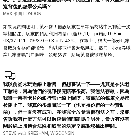
這背後的數學公式嗎？
MAX 來自 LONDON
如果玩家夠聰明，就不會！假設玩家在單零輪盤賭中只押註一次
等額賭注。玩家的預期利潤將是pr(贏)*(1.1) - pr(輸)*0.8 =
(18/37)*1.1 - (19/37)*0.8 = 12.43%。在線上，很大一部分玩家
會把所有存款都輸光，所以你或許會安然無恙。然而，我認為職
業玩家會嗅到血腥味，發動猛攻，賭場就會被徹底擊垮。
我以前從未玩過線上賭博，但想嘗試一下——尤其是在法老
王賭場，因為他們的視訊撲克賠率很高。我無法存款，因為
我唯一擁有卡片的銀行禁止線上賭博，我嘗試的每筆交易都
被阻止了。我真的很想嘗試一下（也支持你們的一些贊助
商），但一直沒有成功。在我完全放棄這個想法之前，您能
告訴我有什麼方法可以解決這個問題嗎？另外，最近有沒有
關於線上賭博合法性和監管的決定？感謝您抽出時間。
STEVE 來自 GRESHAM, WISCONSIN