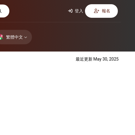
登入
報名
繁體中文
最近更新 May 30, 2025