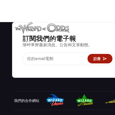
訂閱我們的電子報
賭場遊戲如二十一點、骰寶、輪盤及數百種其他可玩遊戲的數學
隨時掌握最新消息、公告和文章動態。
正確策略與資訊。
註冊
我們的合作網站