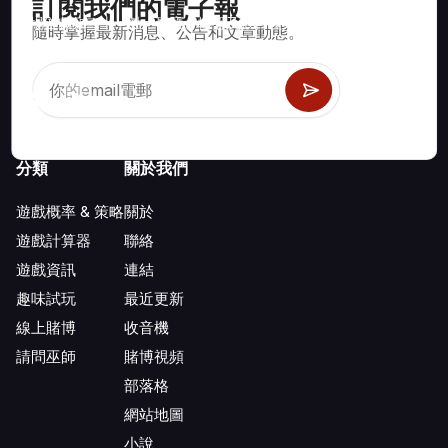
訂閱我們的電子報
賭場遊戲如二十一點、骰寶、輪盤及數百種其他可玩遊戲的數學
隨時掌握最新消息、公告和文章動態。
正確策略與資訊。
分類
關於我們
遊戲概率 & 策略
關於
遊戲計算器
聯絡
遊戲資訊
連結
趣味試玩
最近更新
線上賭博
收音機
請問巫師
賭博視頻
部落格
網站地圖
小說