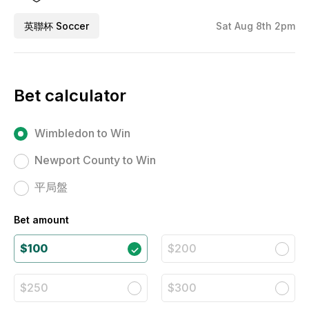
英聯杯 Soccer
Sat Aug 8th 2pm
Bet calculator
Wimbledon to Win
Newport County to Win
平局盤
Bet amount
$100
$200
$250
$300