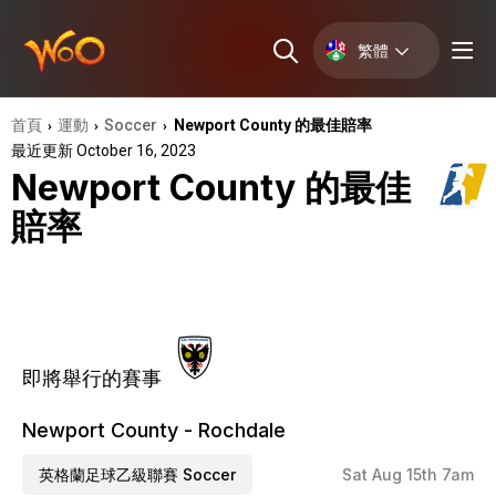
繁體
首頁
運動
Soccer
Newport County 的最佳賠率
›
›
›
最近更新 October 16, 2023
Newport County 的最佳
賠率
即將舉行的賽事
Newport County - Rochdale
英格蘭足球乙級聯賽 Soccer
Sat Aug 15th 7am