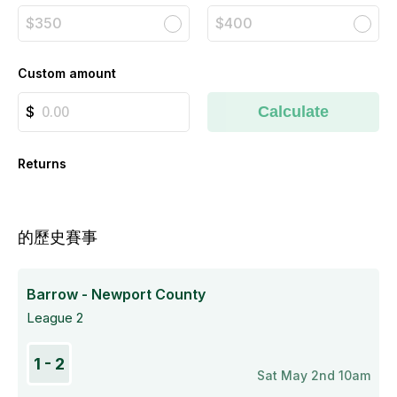
$350
$400
Custom amount
Calculate
Returns
的歷史賽事
Barrow - Newport County
League 2
1 - 2
Sat May 2nd 10am