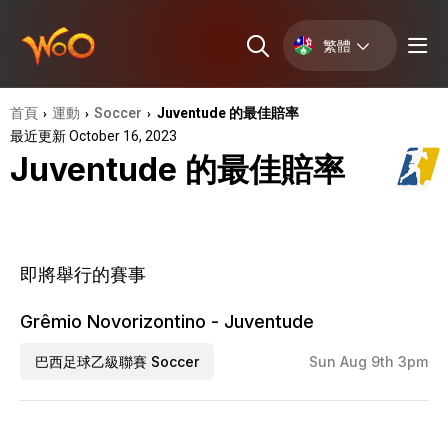
繁體
首頁
運動
Soccer
Juventude 的最佳賠率
›
›
›
最近更新 October 16, 2023
Juventude 的最佳賠率
即將舉行的賽事
Grêmio Novorizontino - Juventude
巴西足球乙級聯賽 Soccer
Sun Aug 9th 3pm