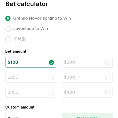
Bet calculator
Grêmio Novorizontino to Win
Juventude to Win
平局盤
Bet amount
$100
$200
$250
$300
$350
$400
Custom amount