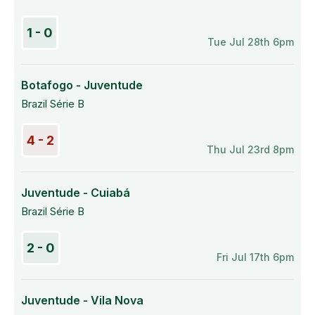
1 - 0
Tue Jul 28th 6pm
Botafogo - Juventude
Brazil Série B
4 - 2
Thu Jul 23rd 8pm
Juventude - Cuiabá
Brazil Série B
2 - 0
Fri Jul 17th 6pm
Juventude - Vila Nova