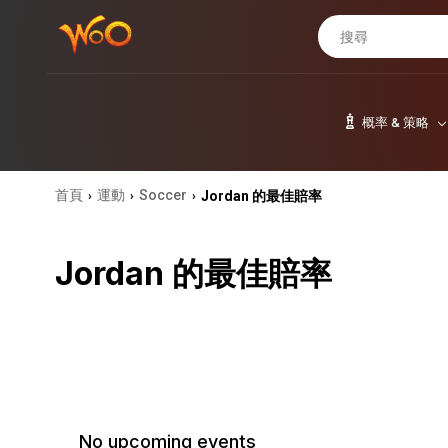
概率 & 策略
首頁
運動
Soccer
Jordan 的最佳賠率
›
›
›
Jordan 的最佳賠率
No upcoming events