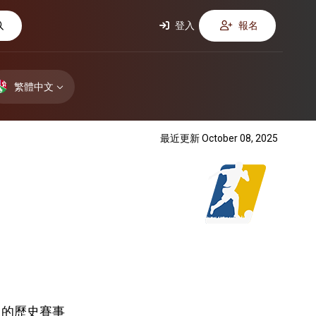
登入
報名
繁體中文
最近更新 October 08, 2025
的歷史賽事