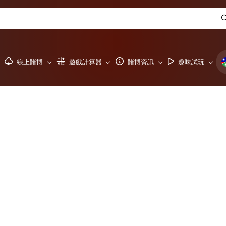
線上賭博
遊戲計算器
賭博資訊
趣味試玩