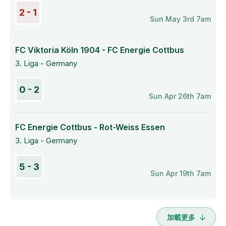
2 - 1
Sun May 3rd 7am
FC Viktoria Köln 1904 - FC Energie Cottbus
3. Liga - Germany
0 - 2
Sun Apr 26th 7am
FC Energie Cottbus - Rot-Weiss Essen
3. Liga - Germany
5 - 3
Sun Apr 19th 7am
加載更多