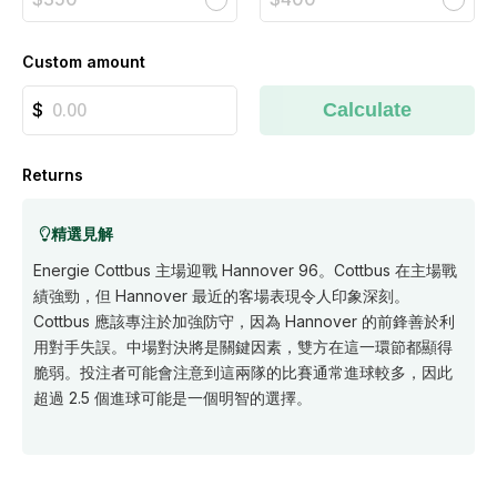
Custom amount
Calculate
Returns
精選見解
Energie Cottbus 主場迎戰 Hannover 96。Cottbus 在主場戰
績強勁，但 Hannover 最近的客場表現令人印象深刻。
Cottbus 應該專注於加強防守，因為 Hannover 的前鋒善於利
用對手失誤。中場對決將是關鍵因素，雙方在這一環節都顯得
脆弱。投注者可能會注意到這兩隊的比賽通常進球較多，因此
超過 2.5 個進球可能是一個明智的選擇。