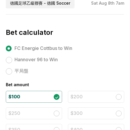
德國足球乙級聯賽 - 德國 Soccer
Sat Aug 8th 7am
Bet calculator
FC Energie Cottbus to Win
Hannover 96 to Win
平局盤
Bet amount
$100
$200
$250
$300
$350
$400