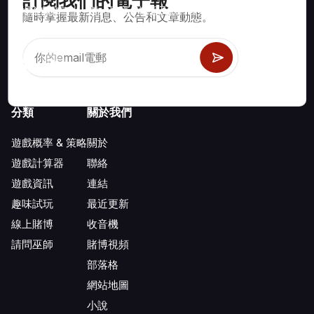
訂閱我們的電子報
賭場遊戲如二十一點、骰寶、輪盤及數百種其他可玩遊戲的數學
隨時掌握最新消息、公告和文章動態。
正確策略與資訊。
分類
關於我們
遊戲概率 & 策略
關於
遊戲計算器
聯絡
遊戲資訊
連結
趣味試玩
最近更新
線上賭博
收音機
請問巫師
賭博視頻
部落格
網站地圖
小說