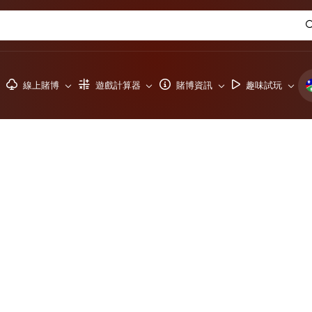
線上賭博
遊戲計算器
賭博資訊
趣味試玩