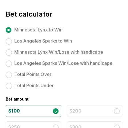
Bet calculator
Minnesota Lynx to Win
Los Angeles Sparks to Win
Minnesota Lynx Win/Lose with handicape
Los Angeles Sparks Win/Lose with handicape
Total Points Over
Total Points Under
Bet amount
$100
$200
$250
$300