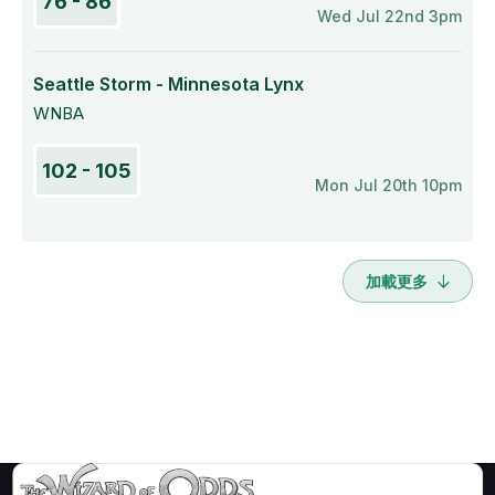
76 - 86
Wed Jul 22nd 3pm
Seattle Storm - Minnesota Lynx
WNBA
102 - 105
Mon Jul 20th 10pm
加載更多