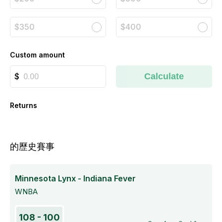
$350
$400
Custom amount
Calculate
Returns
的歷史賽事
Minnesota Lynx - Indiana Fever
WNBA
108 - 100