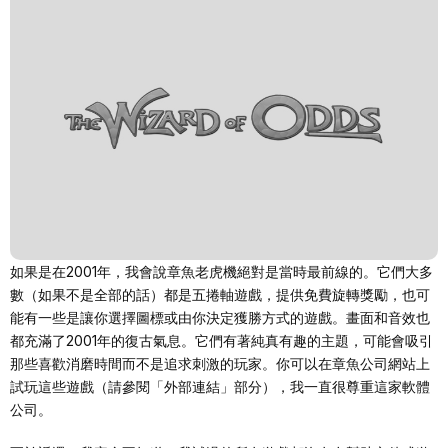
如果是在2001年，我會說章魚老虎機絕對是當時最前線的。它們大多
數（如果不是全部的話）都是五捲軸遊戲，提供免費旋轉獎勵，也可
能有一些是讓你選擇圖標或由你決定獲勝方式的遊戲。畫面和音效也
都充滿了2001年的復古氣息。它們有著純真有趣的主題，可能會吸引
那些喜歡消磨時間而不是追求刺激的玩家。你可以在章魚公司網站上
試玩這些遊戲（請參閱「外部連結」部分），我一直很尊重這家軟體
公司。