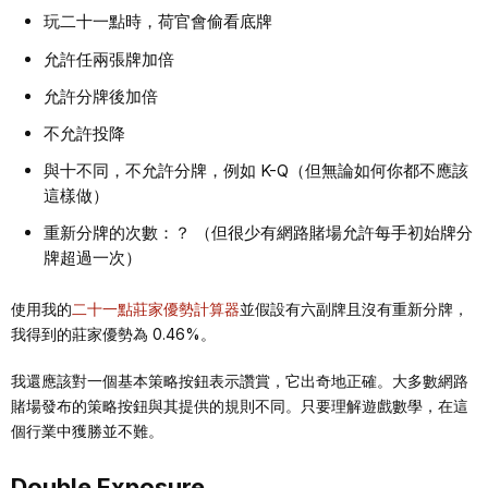
玩二十一點時，荷官會偷看底牌
允許任兩張牌加倍
允許分牌後加倍
不允許投降
與十不同，不允許分牌，例如 K-Q（但無論如何你都不應該
這樣做）
重新分牌的次數：？ （但很少有網路賭場允許每手初始牌分
牌超過一次）
使用我的
二十一點莊家優勢計算器
並假設有六副牌且沒有重新分牌，
我得到的莊家優勢為 0.46%。
我還應該對一個基本策略按鈕表示讚賞，它出奇地正確。大多數網路
賭場發布的策略按鈕與其提供的規則不同。只要理解遊戲數學，在這
個行業中獲勝並不難。
Double Exposure