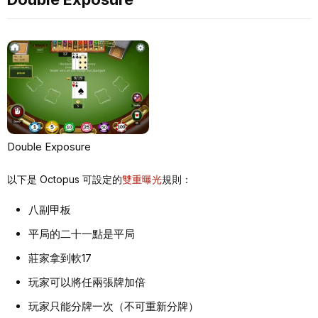
Double Exposure
以下是 Octopus 可設定的
雙重曝光
規則：
八副甲板
平局的二十一點是平局
莊家拿到軟17
玩家可以將任兩張牌加倍
玩家只能分牌一次（不可重新分牌）