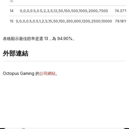
三
14
0,0,0,0.5,0.5,2,3,5,12,50,150,500,1000,2000,7500
74.37%
15
0,0,0,0.5,0.5,1,2,5,15,50,150,300,600,1200,2500,10000
79.18%
表格顯示最佳賠率是選 13，為 94.90%。
外部連結
Octopus Gaming 的
公司網站
。