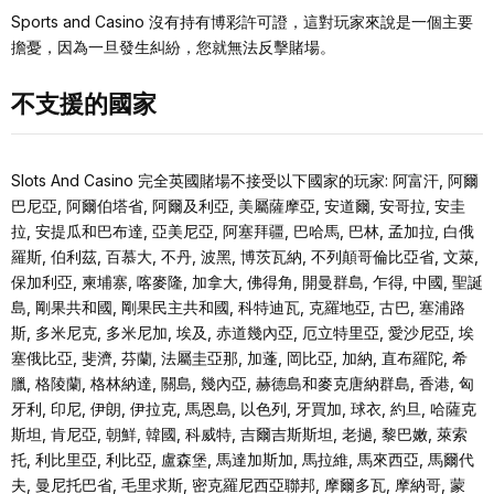
Sports and Casino 沒有持有博彩許可證，這對玩家來說是一個主要
擔憂，因為一旦發生糾紛，您就無法反擊賭場。
不⽀援的國家
Slots And Casino 完全英國賭場不接受以下國家的玩家: 阿富汗, 阿爾
巴尼亞, 阿爾伯塔省, 阿爾及利亞, 美屬薩摩亞, 安道爾, 安哥拉, 安圭
拉, 安提瓜和巴布達, 亞美尼亞, 阿塞拜疆, 巴哈馬, 巴林, 孟加拉, 白俄
羅斯, 伯利茲, 百慕大, 不丹, 波黑, 博茨瓦納, 不列顛哥倫比亞省, 文萊,
保加利亞, 柬埔寨, 喀麥隆, 加拿大, 佛得角, 開曼群島, 乍得, 中國, 聖誕
島, 剛果共和國, 剛果民主共和國, 科特迪瓦, 克羅地亞, 古巴, 塞浦路
斯, 多米尼克, 多米尼加, 埃及, 赤道幾內亞, 厄立特里亞, 愛沙尼亞, 埃
塞俄比亞, 斐濟, 芬蘭, 法屬圭亞那, 加蓬, 岡比亞, 加納, 直布羅陀, 希
臘, 格陵蘭, 格林納達, 關島, 幾內亞, 赫德島和麥克唐納群島, 香港, 匈
牙利, 印尼, 伊朗, 伊拉克, 馬恩島, 以色列, 牙買加, 球衣, 約旦, 哈薩克
斯坦, 肯尼亞, 朝鮮, 韓國, 科威特, 吉爾吉斯斯坦, 老撾, 黎巴嫩, 萊索
托, 利比里亞, 利比亞, 盧森堡, 馬達加斯加, 馬拉維, 馬來西亞, 馬爾代
夫, 曼尼托巴省, 毛里求斯, 密克羅尼西亞聯邦, 摩爾多瓦, 摩納哥, 蒙