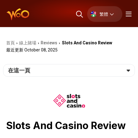
繁體
首頁
線上賭場
Reviews
Slots And Casino Review
›
›
›
最近更新 October 08, 2025
在這一頁
Slots And Casino Review