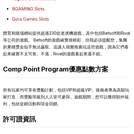
BGAMING Slots
Qora Games Slots
體育和賭場網站提供超過230款老虎機遊戲，其中包括Betsoft和Rival
等公司的遊戲。 Betsoft的遊戲確實很精彩，但我必須提醒您，集團
的累積獎金似乎無法贏取。這讓人很難推薦玩這些遊戲，因為它們看
起來確實不太可靠。不過，Rival的遊戲看起來還不錯。
Comp Point Program優惠點數⽅案
所有玩家均可享有獎勵計劃，包括VIP和超級VIP。後兩者專為高額玩
家打造，而獎勵等級則人人皆可參與。遊戲期間，您可以獲得額外福
利，包括促銷活動和現金回饋。
許可證資訊