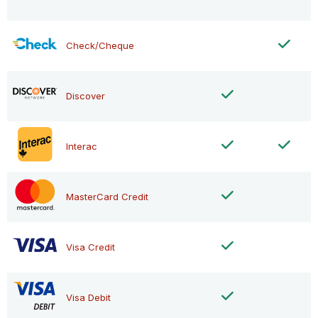
Check/Cheque
Discover
Interac
MasterCard Credit
Visa Credit
Visa Debit