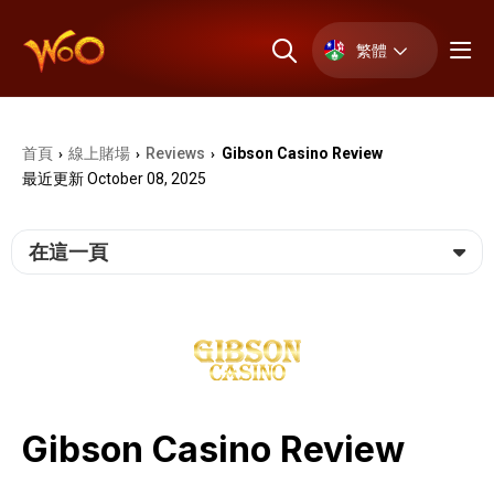
繁體
首頁
線上賭場
Reviews
Gibson Casino Review
›
›
›
最近更新 October 08, 2025
在這一頁
Gibson Casino Review