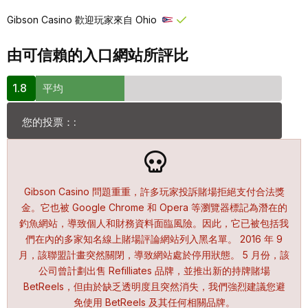
Gibson Casino 歡迎玩家來⾃ Ohio
由可信賴的入口網站所評比
1.8
平均
您的投票：:
Gibson Casino 問題重重，許多玩家投訴賭場拒絕支付合法獎
金。它也被 Google Chrome 和 Opera 等瀏覽器標記為潛在的
釣魚網站，導致個人和財務資料面臨風險。因此，它已被包括我
們在內的多家知名線上賭場評論網站列入黑名單。 2016 年 9
月，該聯盟計畫突然關閉，導致網站處於停用狀態。 5 月份，該
公司曾計劃出售 Refilliates 品牌，並推出新的持牌賭場
BetReels，但由於缺乏透明度且突然消失，我們強烈建議您避
免使用 BetReels 及其任何相關品牌。