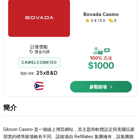
Bovada Casino
3.4 / 5.0
0
註冊獎勵
獎金代碼
100%
高達
CAWELCOME100
$1000
25xB&D
我的 WR:
參觀賭場
簡介
Gibson Casino 是一個線上博弈網站，其主題和軟體設定與美國玩家
習慣的標準賭場略有不同。該賭場由 Refillates 集團擁有，該集團旗