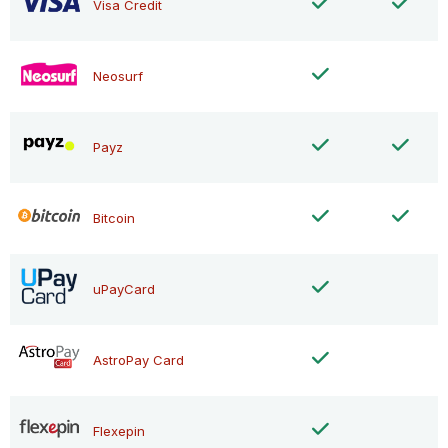
Visa Credit
Neosurf
Payz
Bitcoin
uPayCard
AstroPay Card
Flexepin