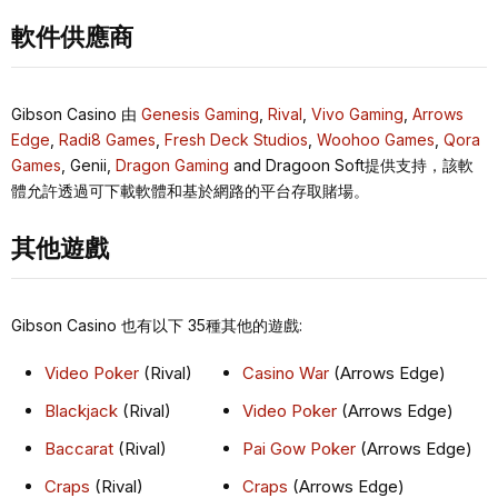
軟件供應商
Gibson Casino 由
Genesis Gaming
,
Rival
,
Vivo Gaming
,
Arrows
Edge
,
Radi8 Games
,
Fresh Deck Studios
,
Woohoo Games
,
Qora
Games
, Genii,
Dragon Gaming
and Dragoon Soft提供支持，該軟
體允許透過可下載軟體和基於網路的平台存取賭場。
其他遊戲
Gibson Casino 也有以下 35種其他的遊戲:
Video Poker
(Rival)
Casino War
(Arrows Edge)
Blackjack
(Rival)
Video Poker
(Arrows Edge)
Baccarat
(Rival)
Pai Gow Poker
(Arrows Edge)
Craps
(Rival)
Craps
(Arrows Edge)