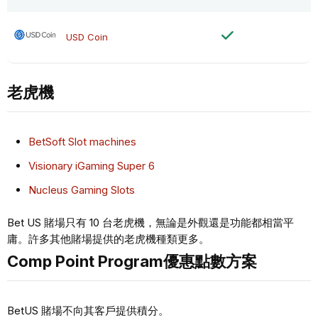
USD Coin
⽼⻁機
BetSoft Slot machines
Visionary iGaming Super 6
Nucleus Gaming Slots
Bet US 賭場只有 10 台老虎機，無論是外觀還是功能都相當平
庸。許多其他賭場提供的老虎機種類更多。
Comp Point Program優惠點數⽅案
BetUS 賭場不向其客戶提供積分。