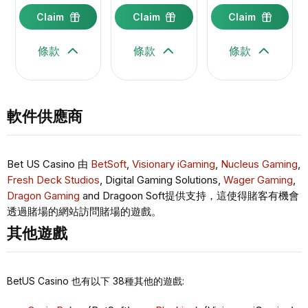
Claim
Claim
Claim
條款
條款
條款
軟件供應商
Bet US Casino 由
BetSoft
,
Visionary iGaming
,
Nucleus Gaming
,
Fresh Deck Studios
, Digital Gaming Solutions,
Wager Gaming
,
Dragon Gaming
and Dragoon Soft提供支持，這使得賭客有機會
透過賭場的網站訪問賭場的遊戲。
其他遊戲
BetUS Casino 也有以下 38種其他的遊戲: