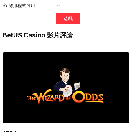
👍 應用程式可用
不
遊戲
BetUS Casino 影片評論