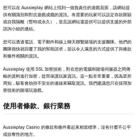
您可以在 Aussieplay 網站上找到一個負責任的遊戲頁面，該網站提
供有關識別和對抗遊戲成癮的資訊。有需要的玩家可以設定存款限額
或自我隔離（暫時或永久），並且該網站還提供可以提供支援的外部
諮詢小組的連結。
您可以透過電話、電子郵件和線上聊天聯繫賭場的支援團隊。他們的
團隊很快就回覆了我的幫助請求，並以令人滿意的方式提供了與條款
和條件相關的資訊。
Aussieplay 使用 SSL 加密技術，對在您的電腦和賭場伺服器之間傳
輸的資料進行加密，從而保護玩家資訊。這一點非常重要，因為眾所
周知，駭客會劫持不安全的連線來竊取資訊。我們建議您只在採用加
密技術的賭場玩遊戲。
使⽤者條款、銀⾏業務
Aussieplay Casino 的條款和條件看起來相當標準，沒有什麼不公平
或掠奪性的地方。