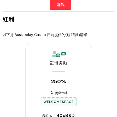
遊戲
紅利
以下是 Aussieplay Casino 目前提供的促銷活動清單。
註冊獎勵
250%
獎金代碼
WELCOMESPACE
40xB&D
我的 WR: