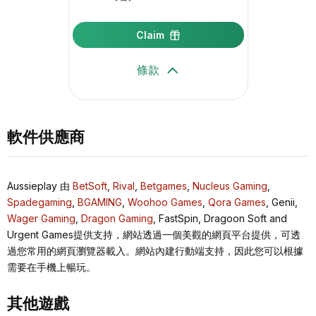
Claim
條款
軟件供應商
Aussieplay 由
BetSoft
,
Rival
,
Betgames
,
Nucleus Gaming
,
Spadegaming
,
BGAMING
,
Woohoo Games
,
Qora Games
, Genii,
Wager Gaming
,
Dragon Gaming
, FastSpin, Dragoon Soft and
Urgent Games提供支持，網站透過一個美觀的網頁平台提供，可透
過您常用的網頁瀏覽器載入。網站內建行動端支持，因此您可以根據
需要在手機上暢玩。
其他遊戲