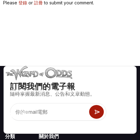
Please
登錄
or
註冊
to submit your comment.
訂閱我們的電子報
賭場遊戲如二十一點、骰寶、輪盤及數百種其他可玩遊戲的數學
隨時掌握最新消息、公告和文章動態。
正確策略與資訊。
分類
關於我們