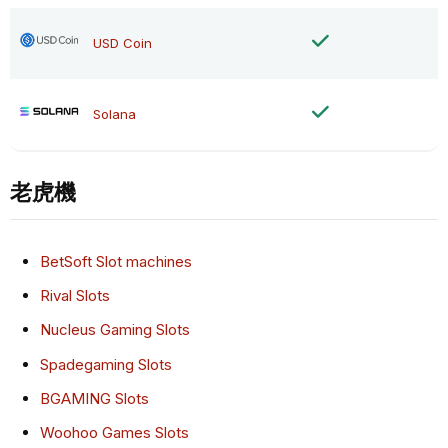
USD Coin
Solana
⽼⻁機
BetSoft Slot machines
Rival Slots
Nucleus Gaming Slots
Spadegaming Slots
BGAMING Slots
Woohoo Games Slots