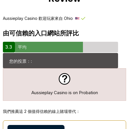
Aussieplay Casino 歡迎玩家來⾃ Ohio
由可信賴的入口網站所評比
3.3
平均
您的投票：:
Aussieplay Casino is on Probation
我們推薦這 2 個值得信賴的線上賭場替代：