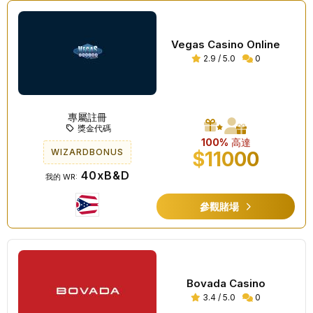
Vegas Casino Online
2.9 / 5.0
0
專屬註冊
獎金代碼
100%
高達
WIZARDBONUS
$11000
40xB&D
我的 WR:
參觀賭場
Bovada Casino
3.4 / 5.0
0