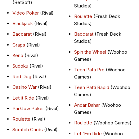
(BetSoft)
Studios)
Video Poker
(Rival)
Roulette
(Fresh Deck
Blackjack
(Rival)
Studios)
Baccarat
(Rival)
Baccarat
(Fresh Deck
Studios)
Craps
(Rival)
Spin the Wheel
(Woohoo
Keno
(Rival)
Games)
Sudoku
(Rival)
Teen Patti Pro
(Woohoo
Red Dog
(Rival)
Games)
Casino War
(Rival)
Teen Patti Rapid
(Woohoo
Games)
Let it Ride
(Rival)
Andar Bahar
(Woohoo
Pai Gow Poker
(Rival)
Games)
Roulette
(Rival)
Roulette
(Woohoo Games)
Scratch Cards
(Rival)
Let 'Em Ride
(Woohoo