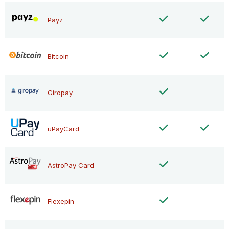
Payz
Bitcoin
Giropay
uPayCard
AstroPay Card
Flexepin