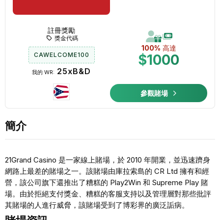
註冊獎勵
獎金代碼
100%
高達
CAWELCOME100
$1000
25xB&D
我的 WR:
參觀賭場
簡介
21Grand Casino 是一家線上賭場，於 2010 年開業，並迅速躋身
網路上最差的賭場之一。該賭場由庫拉索島的 CR Ltd 擁有和經
營，該公司旗下還推出了糟糕的 Play2Win 和 Supreme Play 賭
場。由於拒絕支付獎金、糟糕的客服支持以及管理層對那些批評
其賭場的人進行威脅，該賭場受到了博彩界的廣泛詬病。