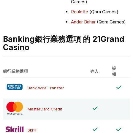
Games)
Roulette
(Qora Games)
Andar Bahar
(Qora Games)
Banking銀⾏業務選項 的 21Grand
Casino
提
銀⾏業務選項
存⼊
領
Bank Wire Transfer
MasterCard Credit
Skrill