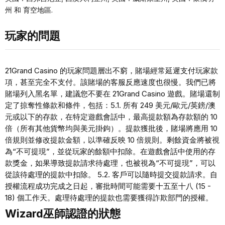
州 和 育空地區.
玩家的問題
21Grand Casino 的玩家問題層出不窮，賭場經常延遲支付玩家款
項，甚至完全不支付。該賭場的客服反應速度也很慢。我們已將
賭場列入黑名單，建議您不要在 21Grand Casino 遊戲。賭場還制
定了掠奪性條款和條件，包括：5.1. 所有 249 美元/歐元/英鎊/澳
元或以下的存款，在特定遊戲會話中，最高提款額為存款額的 10
倍（所有其他貨幣均與美元掛鉤）。提款獲批後，賭場將應用 10
倍規則並修改提款金額，以準確反映 10 倍規則。剩餘資金將被視
為“不可提現”，並從玩家的餘額中扣除。在遊戲會話中使用的存
款獎金，如果導致提款請求待處理，也被視為“不可提現”，可以
從該待處理的提款中扣除。 5.2. 客戶可以隨時提交提款請求。自
授權流程成功完成之日起，審批時間可能需要十五至十八 (15 -
18) 個工作天。處理待處理的提款也需要獲得詐欺部門的授權。
Wizard巫師認證的狀態