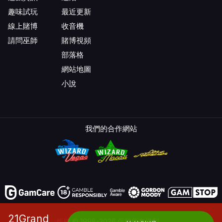
趣味試玩
最近更新
線上賭博
收音機
請問巫師
賭博視頻
部落格
網站地圖
小說
我們的合作網站
21Grand
版權 © 1998-2026.保留所有權利。