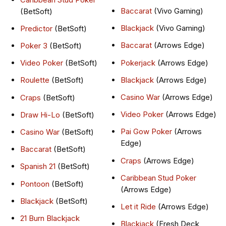
Baccarat
(Vivo Gaming)
(BetSoft)
Blackjack
(Vivo Gaming)
Predictor
(BetSoft)
Baccarat
(Arrows Edge)
Poker 3
(BetSoft)
Pokerjack
(Arrows Edge)
Video Poker
(BetSoft)
Blackjack
(Arrows Edge)
Roulette
(BetSoft)
Casino War
(Arrows Edge)
Craps
(BetSoft)
Video Poker
(Arrows Edge)
Draw Hi-Lo
(BetSoft)
Pai Gow Poker
(Arrows
Casino War
(BetSoft)
Edge)
Baccarat
(BetSoft)
Craps
(Arrows Edge)
Spanish 21
(BetSoft)
Caribbean Stud Poker
Pontoon
(BetSoft)
(Arrows Edge)
Blackjack
(BetSoft)
Let it Ride
(Arrows Edge)
21 Burn Blackjack
Blackjack
(Fresh Deck