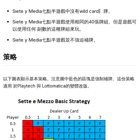
Siete y Media七點半遊戲中沒有wild card⺩牌。
Siete y Media七點半遊戲使⽤相同的40張牌組、但是遊戲可
以使⽤任何 副數的這種牌組來玩。
Siete y Media七點半遊戲並不強迫補牌。
策略
以下圖表顯⽰基本策略。注意圖中藍⾊的區塊是強制補牌。這份策略
適⽤ 於Playtech 與 Lottomatica的變體改版。