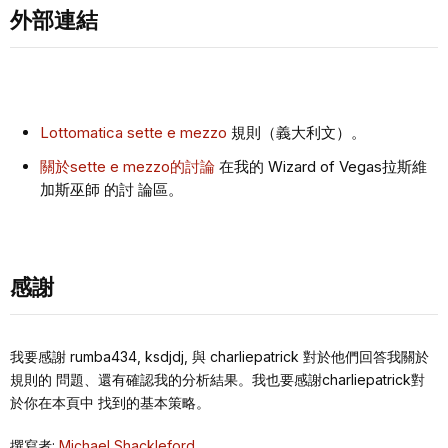
外部連結
Lottomatica sette e mezzo
規則（義⼤利⽂）。
關於sette e mezzo的討論
在我的 Wizard of Vegas拉斯維
加斯巫師 的討 論區。
感謝
我要感謝 rumba434, ksdjdj, 與 charliepatrick 對於他們回答我關於
規則的 問題、還有確認我的分析結果。我也要感謝charliepatrick對
於你在本⾴中 找到的基本策略。
撰寫者:
Michael Shackleford