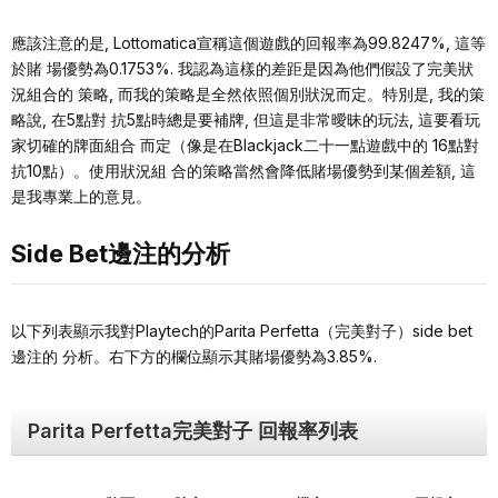
應該注意的是, Lottomatica宣稱這個遊戲的回報率為99.8247%, 這等
於賭 場優勢為0.1753%. 我認為這樣的差距是因為他們假設了完美狀
況組合的 策略, ⽽我的策略是全然依照個別狀況⽽定。特別是, 我的策
略說, 在5點對 抗5點時總是要補牌, 但這是⾮常曖昧的玩法, 這要看玩
家切確的牌⾯組合 ⽽定（像是在Blackjack⼆⼗⼀點遊戲中的 16點對
抗10點）。使⽤狀況組 合的策略當然會降低賭場優勢到某個差額, 這
是我專業上的意⾒。
Side Bet邊注的分析
以下列表顯⽰我對Playtech的Parita Perfetta（完美對⼦）side bet
邊注的 分析。右下⽅的欄位顯⽰其賭場優勢為3.85%.
Parita Perfetta完美對⼦ 回報率列表