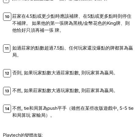
莊家在4.5點或更少點時應該補牌、在5點或更多點時則停住
不補牌。 如果他的第⼀張牌為⿊桃/⾦幣花⾊的King牌、則
他恰好只須再補⼀張 牌。
如過莊家的點數超過7.5點、任何玩家還沒爆點的牌都算為贏
局。
否則, 如果玩家點數⼤過莊家點數, 則玩家算為贏局。
不然, 如果莊家點數⼤過玩家點數, 則莊家算為贏局。
不然, tie和局算為push平⼿（雖然在某些改版遊戲中, 5-5 tie
和局算玩 家輸局）。
Playtech的變體改版: