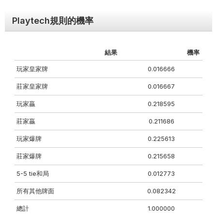
Playtech規則的機率
結果
機率
玩家皇家牌
0.016666
莊家皇家牌
0.016667
玩家贏
0.218595
莊家贏
0.211686
玩家爆牌
0.225613
莊家爆牌
0.215658
5-5 tie和局
0.012773
所有其他牌⾯
0.082342
總計
1.000000