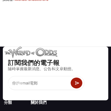
訂閱我們的電子報
賭場遊戲如二十一點、骰寶、輪盤及數百種其他可玩遊戲的數學
隨時掌握最新消息、公告和文章動態。
正確策略與資訊。
分類
關於我們