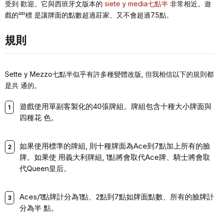
受到 歡迎。它與⻄班⽛⽂版本的
siete y media七點半
⾮常相近。遊
戲的⺫標 是讓牌⾯的點數超過莊家、⼜不會超過7.5點。
規則
Sette y Mezzo七點半似乎有許多種變體改版, 但我相信以下的規則都
是共 通的。
遊戲使⽤單副客製化的40張牌組。牌組包含⼗種⼤⼩牌⾯與
四種花 ⾊。
如果使⽤標準的牌組, 則⼗種牌⾯為Ace到7點加上所有的臉
牌。如果使 ⽤義⼤利牌組, 1點將會取代Ace牌、騎⼠將會取
代Queen皇后。
Aces/1點牌計分為1點、2點到7點如牌⾯點數、所有的臉牌計
分為半 點。