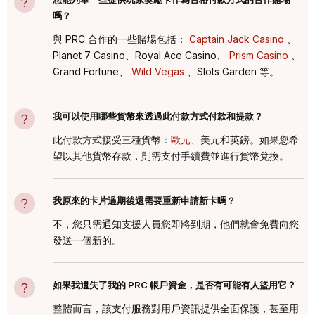
嗎？
與 PRC 合作的一些賭場包括：
Captain Jack Casino
、
Planet 7 Casino、Royal Ace Casino、
Prism Casino
、
Grand Fortune、
Wild Vegas
、Slots Garden 等。
我可以使用哪些貨幣來透過此付款方式付款和提款？
此付款方式接受三種貨幣：
歐元
、美元和英鎊。如果您希
望以其他貨幣存款，則需支付手續費並進行貨幣兌換。
我原來的卡片過期後還需要重新申請新卡嗎？
不，您只需通知支援人員您即將到期，他們就會免費向您
發送一個新的。
如果我遺失了我的 PRC 帳戶資金，是否有可能有人盜用它？
整體而言，該支付服務對用戶資訊提供全面保護，甚至用