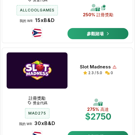
ALLCOOLGAMES
250%
註冊獎勵
15xB&D
我的 WR:
參觀賭場
Slot Madness
2.3 / 5.0
0
註冊獎勵
獎金代碼
275%
高達
MAD275
$2750
30xB&D
我的 WR: