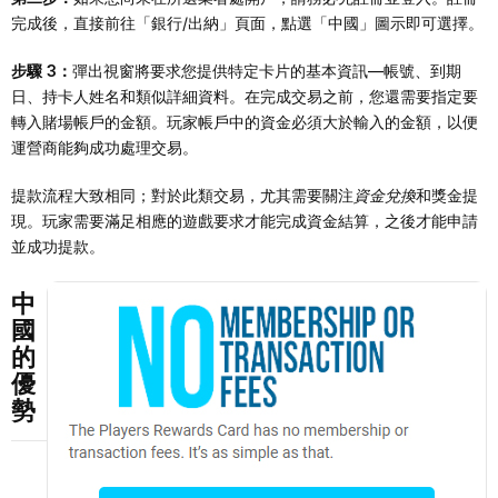
完成後，直接前往「銀行/出納」頁面，點選「中國」圖示即可選擇。
步驟 3：
彈出視窗將要求您提供特定卡片的基本資訊—帳號、到期
日、持卡人姓名和類似詳細資料。在完成交易之前，您還需要指定要
轉入賭場帳戶的金額。玩家帳戶中的資金必須大於輸入的金額，以便
運營商能夠成功處理交易。
提款流程大致相同；對於此類交易，尤其需要關注
資金兌換
和獎金提
現。玩家需要滿足相應的遊戲要求才能完成資金結算，之後才能申請
並成功提款。
中
國
的
優
勢