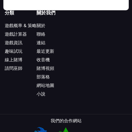
分類
關於我們
遊戲概率 & 策略
關於
遊戲計算器
聯絡
遊戲資訊
連結
趣味試玩
最近更新
線上賭博
收音機
請問巫師
賭博視頻
部落格
網站地圖
小說
我們的合作網站