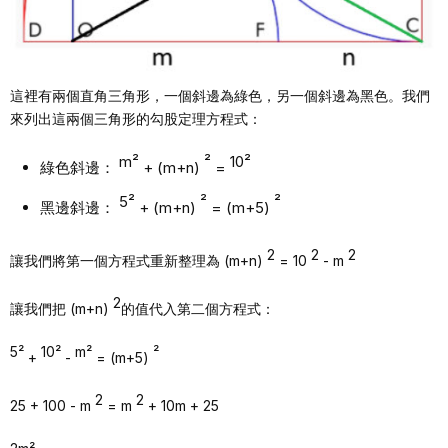
這裡有兩個直角三角形，一個斜邊為綠色，另一個斜邊為黑色。我們
來列出這兩個三角形的勾股定理方程式：
m²
²
10²
綠色斜邊：
+ (m+n)
=
5²
²
²
黑邊斜邊：
+ (m+n)
= (m+5)
2
2
2
讓我們將第一個方程式重新整理為 (m+n)
= 10
- m
2
讓我們把 (m+n)
的值代入第二個方程式：
5²
10²
m²
²
+
-
= (m+5)
2
2
25 + 100 - m
= m
+ 10m + 25