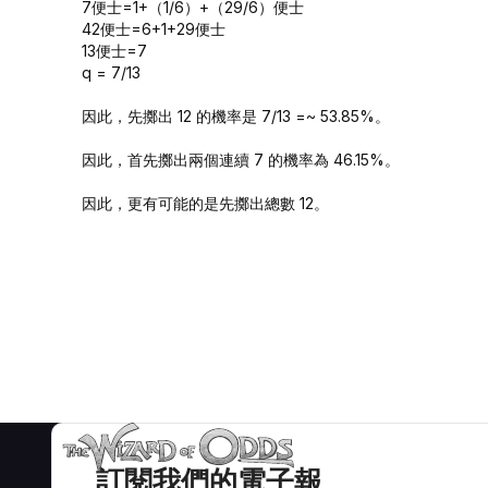
7便士=1+（1/6）+（29/6）便士
42便士=6+1+29便士
13便士=7
q = 7/13
因此，先擲出 12 的機率是 7/13 =~ 53.85%。
因此，首先擲出兩個連續 7 的機率為 46.15%。
因此，更有可能的是先擲出總數 12。
訂閱我們的電子報