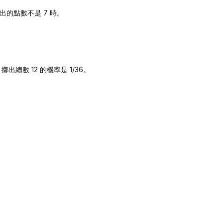
出的點數不是 7 時。
總數 12 的機率是 1/36。