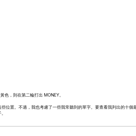
黃色，則在第二輪打出 MONEY。
這些位置。不過，我也考慮了一些我常聽到的單字。要查看我列出的十個
子。