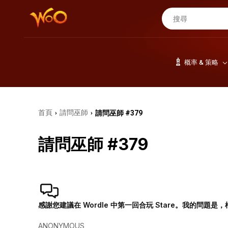
概率 & 策略
首頁
請問巫師
請問巫師 #379
›
›
請問巫師 #379
感謝您建議在 Wordle 中第一回合玩 Stare。我的問題是
ANONYMOUS