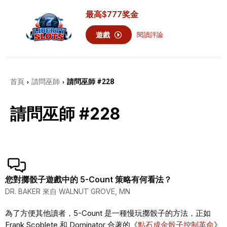
最高
$777
奖金
遊戲
閱讀評論
首頁
請問巫師
請問巫師 #228
›
›
請問巫師 #228
您對擲骰子遊戲中的 5-Count 策略有何看法？
DR. BAKER 來自 WALNUT GROVE, MN
為了方便其他讀者，5-Count 是一種慢玩擲骰子的方法，正如
Frank Scoblete 和 Dominator 合著的《
點石成金骰子控制革命
》