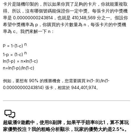
卡片是隨機印製的，所以如果你買了足夠的卡片，你就能重複取
得。所以，沒有哪個號碼能保證你一定中獎。每張卡片的中獎機
率是 0.00000000243814，也就是 410,148,569 分之一。假設你
希望中獎機率為 p，你購買的卡片數量為 n，每張卡片的中獎機
率為 c。我們來解一下 n：
n
P = 1-(1-c)
n
1-p = (1-c)
ln(1-p) = n×ln(1-c)
n=ln(1-p)/ln(1-c)
例如，要想有 90% 的獲勝機會，您需要購買 ln(1-.9)/ln(1-
0.00000000243814) 張卡，相當於 944,401,974。
超級潘9遊戲中，使用8副牌，如果平手賠率8比1，算不算玩
家優勢投注？我的粗略分析顯示，玩家的優勢大約是2.5%。