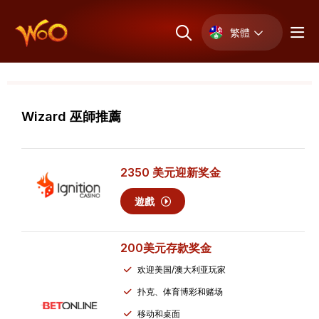
繁體
Wizard 巫師推薦
2350 美元
迎新奖金
遊戲
200美元
存款奖金
欢迎美国/澳大利亚玩家
扑克、体育博彩和赌场
移动和桌面