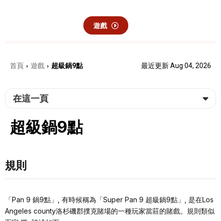
遊戲
首頁
遊戲
超級鍋9點
最近更新 Aug 04, 2026
›
›
在這一頁
超級鍋9點
規則
「Pan 9 鍋9點」, 有時候稱為「Super Pan 9 超級鍋9點」, 是在Los
Angeles county洛杉磯郡撲克賭場的⼀種玩家當莊的賭戲。規則類似