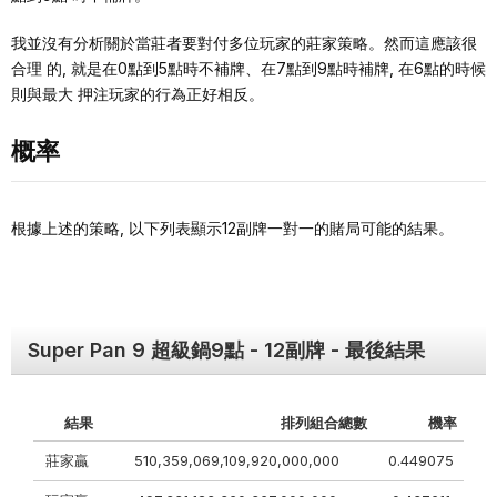
我並沒有分析關於當莊者要對付多位玩家的莊家策略。然⽽這應該很
合理 的, 就是在0點到5點時不補牌、在7點到9點時補牌, 在6點的時候
則與最⼤ 押注玩家的⾏為正好相反。
概率
根據上述的策略, 以下列表顯⽰12副牌⼀對⼀的賭局可能的結果。
Super Pan 9 超級鍋9點 - 12副牌 - 最後結果
結果
排列組合總數
機率
莊家贏
510,359,069,109,920,000,000
0.449075