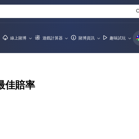
線上賭博
遊戲計算器
賭博資訊
趣味試玩
 的最佳賠率