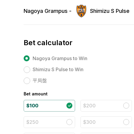
Nagoya Grampus -
Shimizu S Pulse
Bet calculator
Nagoya Grampus to Win
Shimizu S Pulse to Win
平局盤
Bet amount
$100
$200
$250
$300