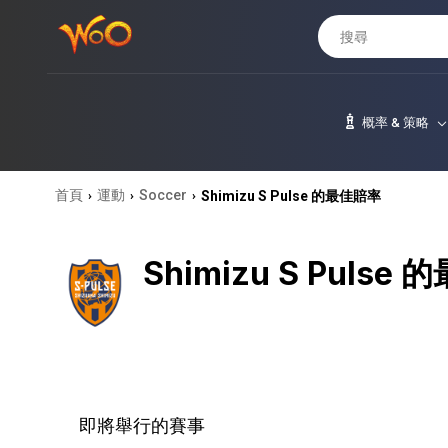
概率 & 策略
首頁
運動
Soccer
Shimizu S Pulse 的最佳賠率
›
›
›
Shimizu S Pulse
即將舉行的賽事