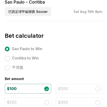
Sao Paulo - Coritiba
巴西足球甲級聯賽 Soccer
Sat Aug 15th 8pm
Bet calculator
Sao Paulo to Win
Coritiba to Win
平局盤
Bet amount
$100
$200
$250
$300