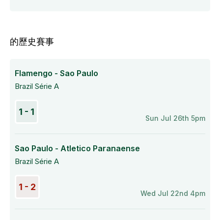
的歷史賽事
Flamengo - Sao Paulo
Brazil Série A
1 - 1
Sun Jul 26th 5pm
Sao Paulo - Atletico Paranaense
Brazil Série A
1 - 2
Wed Jul 22nd 4pm