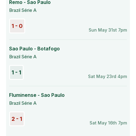
Remo - Sao Paulo
Brazil Série A
1 - 0
Sun May 31st 7pm
Sao Paulo - Botafogo
Brazil Série A
1 - 1
Sat May 23rd 4pm
Fluminense - Sao Paulo
Brazil Série A
2 - 1
Sat May 16th 7pm