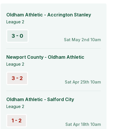
Oldham Athletic - Accrington Stanley
League 2
3 - 0
Sat May 2nd 10am
Newport County - Oldham Athletic
League 2
3 - 2
Sat Apr 25th 10am
Oldham Athletic - Salford City
League 2
1 - 2
Sat Apr 18th 10am