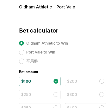
Oldham Athletic - Port Vale
Bet calculator
Oldham Athletic to Win
Port Vale to Win
平局盤
Bet amount
$100
$200
$250
$300
$350
$400