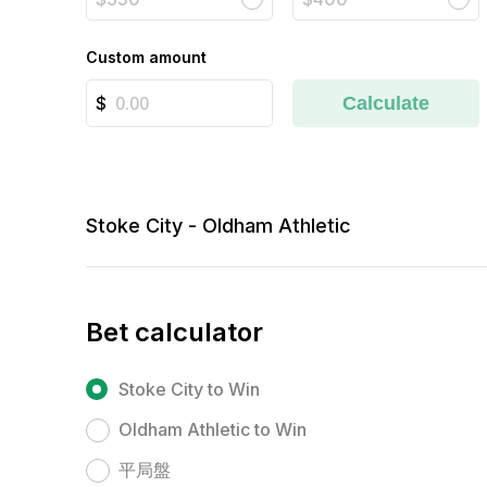
Custom amount
Calculate
Stoke City - Oldham Athletic
Bet calculator
Stoke City to Win
Oldham Athletic to Win
平局盤