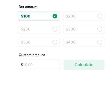
Bet amount
$100
$200
$250
$300
$350
$400
Custom amount
Calculate