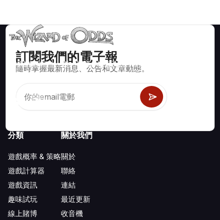
訂閱我們的電子報
賭場遊戲如二十一點、骰寶、輪盤及數百種其他可玩遊戲的數學
隨時掌握最新消息、公告和文章動態。
正確策略與資訊。
分類
關於我們
遊戲概率 & 策略
關於
遊戲計算器
聯絡
遊戲資訊
連結
趣味試玩
最近更新
線上賭博
收音機