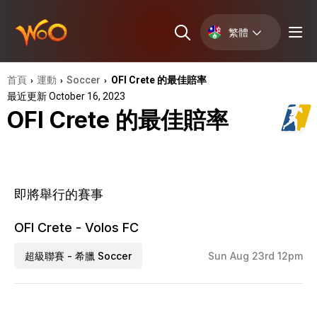
繁體
首頁
運動
Soccer
OFI Crete 的最佳賠率
›
›
›
最近更新 October 16, 2023
OFI Crete 的最佳賠率
即將舉行的賽事
OFI Crete - Volos FC
超級聯賽 - 希臘 Soccer
Sun Aug 23rd 12pm