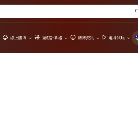
線上賭博
遊戲計算器
賭博資訊
趣味試玩