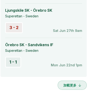
Ljungskile SK - Örebro SK
Superettan - Sweden
3 - 2
Sat Jun 27th 9am
Örebro SK - Sandvikens IF
Superettan - Sweden
1 - 1
Mon Jun 22nd 1pm
加載更多