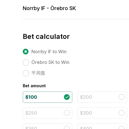
Norrby IF - Örebro SK
Bet calculator
Norrby IF to Win
Örebro SK to Win
平局盤
Bet amount
$100
$200
$250
$300
$350
$400