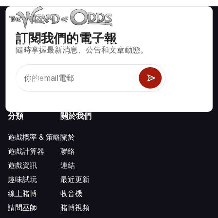
訂閱我們的電子報
賭場遊戲如二十一點、骰寶、輪盤及數百種其他可玩遊戲的數學
隨時掌握最新消息、公告和文章動態。
正確策略與資訊。
分類
關於我們
遊戲概率 & 策略
關於
遊戲計算器
聯絡
遊戲資訊
連結
趣味試玩
最近更新
線上賭博
收音機
請問巫師
賭博視頻