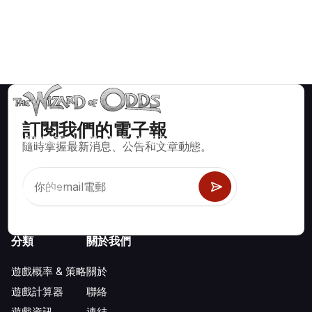
訂閱我們的電子報
賭場遊戲如二十一點、骰寶、輪盤及數百種其他可玩遊戲的數學
隨時掌握最新消息、公告和文章動態。
正確策略與資訊。
分類
關於我們
遊戲概率 & 策略
關於
遊戲計算器
聯絡
遊戲資訊
連結