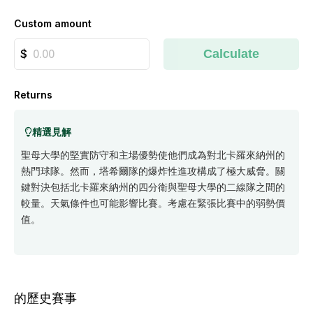
Custom amount
Calculate
Returns
精選見解
聖母大學的堅實防守和主場優勢使他們成為對北卡羅來納州的
熱門球隊。然而，塔希爾隊的爆炸性進攻構成了極大威脅。關
鍵對決包括北卡羅來納州的四分衛與聖母大學的二線隊之間的
較量。天氣條件也可能影響比賽。考慮在緊張比賽中的弱勢價
值。
的歷史賽事