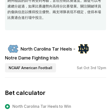
納州穩固的防守將受到考驗，旨在控制比賽速度。賭徒可以考
慮總分超過，如果比賽趨勢向高得分比賽發展。關注關鍵球員
的傷病信息以獲得投注優勢。兩支球隊表現不穩定，使得本場
比賽適合進行場中投注。
North Carolina Tar Heels -
Notre Dame Fighting Irish
NCAAF American Football
Sat Oct 3rd 12pm
Bet calculator
North Carolina Tar Heels to Win