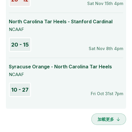
Sat Nov 15th 4pm
North Carolina Tar Heels - Stanford Cardinal
NCAAF
20 - 15
Sat Nov 8th 4pm
Syracuse Orange - North Carolina Tar Heels
NCAAF
10 - 27
Fri Oct 31st 7pm
加載更多