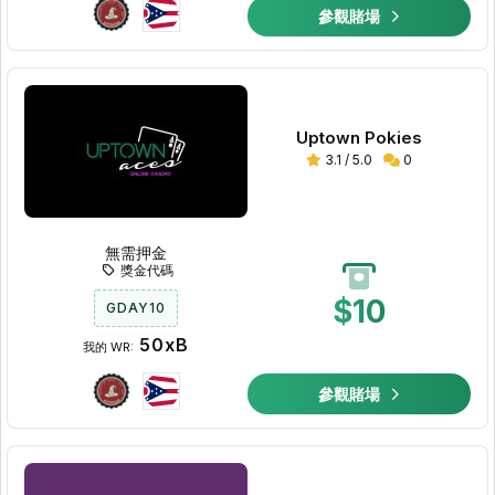
參觀賭場
Uptown Pokies
3.1 / 5.0
0
無需押金
獎金代碼
$10
GDAY10
50xB
我的 WR:
參觀賭場