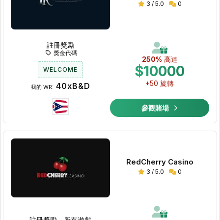
3 / 5.0
0
註冊獎勵
獎金代碼
250%
高達
$10000
WELCOME
+50 旋轉
40xB&D
我的 WR:
參觀賭場
RedCherry Casino
3 / 5.0
0
註冊獎勵 - 所有遊戲