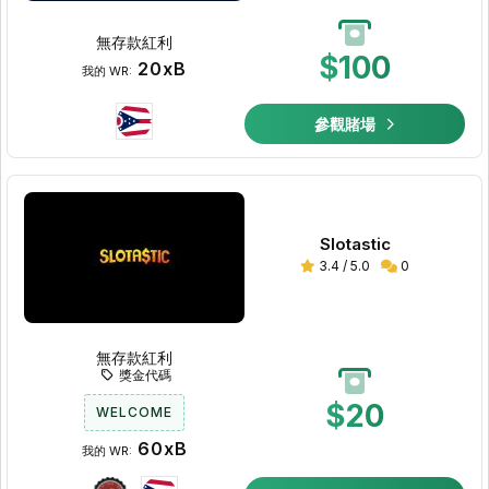
無存款紅利
$100
20xB
我的 WR:
參觀賭場
Slotastic
3.4 / 5.0
0
無存款紅利
獎金代碼
$20
WELCOME
60xB
我的 WR: