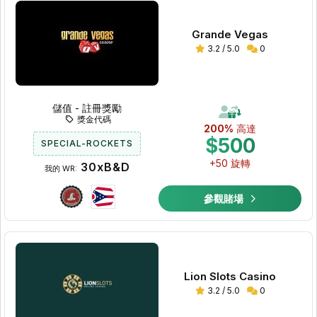
Grande Vegas
3.2 / 5.0
0
儲值 - 註冊獎勵
獎金代碼
200%
高達
$500
SPECIAL-ROCKETS
+50 旋轉
30xB&D
我的 WR:
參觀賭場
Lion Slots Casino
3.2 / 5.0
0