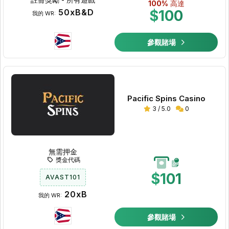
100%
高達
50xB&D
$100
我的 WR:
參觀賭場
Pacific Spins Casino
3 / 5.0
0
無需押金
獎金代碼
$101
AVAST101
20xB
我的 WR:
參觀賭場