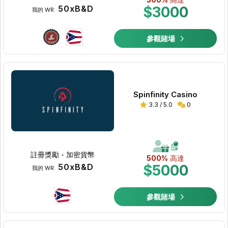
50xB&D
$3000
我的 WR:
參觀賭場
Spinfinity Casino
3.3 / 5.0
0
註冊獎勵 - 加密貨幣
500%
高達
50xB&D
$5000
我的 WR:
參觀賭場