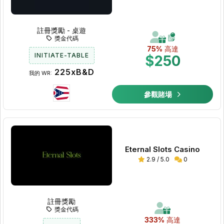
註冊獎勵 - 桌遊
獎金代碼
75%
高達
INITIATE-TABLE
$250
225xB&D
我的 WR:
參觀賭場
Eternal Slots Casino
2.9 / 5.0
0
註冊獎勵
獎金代碼
333%
高達