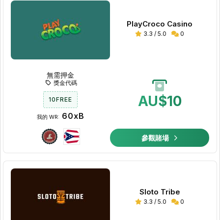
PlayCroco Casino
3.3 / 5.0
0
無需押金
獎金代碼
AU$10
10FREE
60xB
我的 WR:
參觀賭場
Sloto Tribe
3.3 / 5.0
0