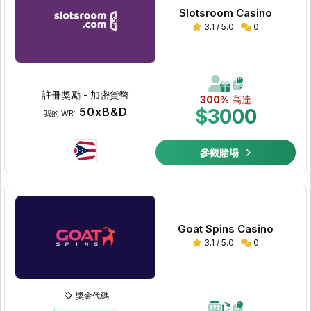
Slotsroom Casino
3.1 / 5.0
0
註冊獎勵 - 加密貨幣
300%
高達
50xB&D
$3000
我的 WR:
參觀賭場
Goat Spins Casino
3.1 / 5.0
0
獎金代碼