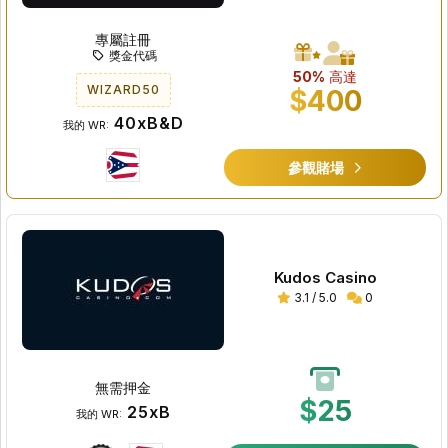
專屬註冊
獎金代碼
50%
高達
WIZARD50
$400
40xB&D
我的 WR:
參觀賭場
Kudos Casino
3.1 / 5.0
0
無需押金
$25
25xB
我的 WR: