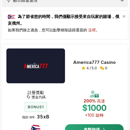
顯示篩選選項
為了節省您的時間，我們僅顯示接受來自玩家的賭場，
俄
亥俄州
。
如果我們操之過急，您可以點擊移除該篩選器的
這裡
。
America777 Casino
4 / 5.0
0
註冊獎勵
獎金代碼
200%
高達
$1000
BONUS1
+100 旋轉
35xB
我的 WR:
參觀賭場