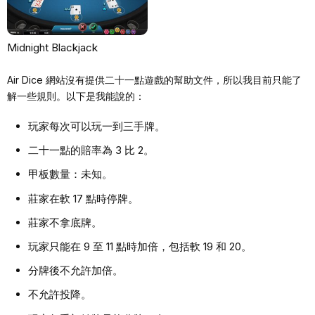
Midnight Blackjack
Air Dice 網站沒有提供二十一點遊戲的幫助文件，所以我目前只能了
解一些規則。以下是我能說的：
玩家每次可以玩一到三手牌。
二十一點的賠率為 3 比 2。
甲板數量：未知。
莊家在軟 17 點時停牌。
莊家不拿底牌。
玩家只能在 9 至 11 點時加倍，包括軟 19 和 20。
分牌後不允許加倍。
不允許投降。