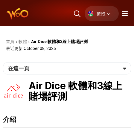
繁體
首頁
軟體
Air Dice 軟體和3線上賭場評測
›
›
最近更新 October 08, 2025
在這一頁
Air Dice 軟體和3線上
賭場評測
介紹