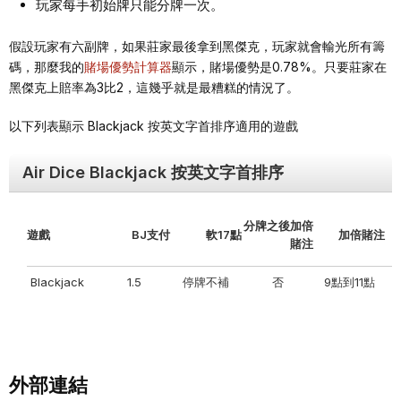
玩家每手初始牌只能分牌一次。
假設玩家有六副牌，如果莊家最後拿到黑傑克，玩家就會輸光所有籌
碼，那麼我的
賭場優勢計算器
顯示，賭場優勢是0.78%。只要莊家在
黑傑克上賠率為3比2，這幾乎就是最糟糕的情況了。
以下列表顯示 Blackjack 按英文字首排序適用的遊戲
Air Dice Blackjack 按英文字首排序
分牌之後加倍
遊戲
BJ支付
軟17點
加倍賭注
賭注
Blackjack
1.5
停牌不補
否
9點到11點
外部連結