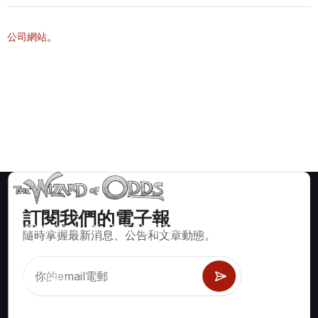
公司網站
。
訂閱我們的電子報
賭場遊戲如二十一點、骰寶、輪盤及數百種其他可玩遊戲的數學
隨時掌握最新消息、公告和文章動態。
正確策略與資訊。