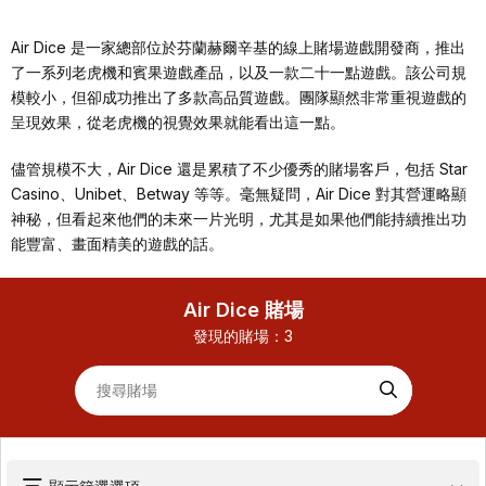
Air Dice 是一家總部位於芬蘭赫爾辛基的線上賭場遊戲開發商，推出
了一系列老虎機和賓果遊戲產品，以及一款二十一點遊戲。該公司規
模較小，但卻成功推出了多款高品質遊戲。團隊顯然非常重視遊戲的
呈現效果，從老虎機的視覺效果就能看出這一點。
儘管規模不大，Air Dice 還是累積了不少優秀的賭場客戶，包括 Star
Casino、Unibet、Betway 等等。毫無疑問，Air Dice 對其營運略顯
神秘，但看起來他們的未來一片光明，尤其是如果他們能持續推出功
能豐富、畫面精美的遊戲的話。
Air Dice 賭場
發現的賭場：
3