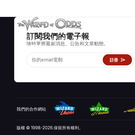
訂閱我們的電子報
賭場遊戲如二十一點、骰寶、輪盤及數百種其他可玩遊戲的數學
隨時掌握最新消息、公告和文章動態。
正確策略與資訊。
註冊
我們的合作網站
版權 © 1998-2026.保留所有權利。