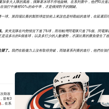
婁加拿大人隊的風格，揮舞著冰球不停地旋轉。在系列賽中，他們10次進
在強打中擁有50%的命中率，才是橫掃對手的關鍵。
勝一球。第四場比賽的製胜球從技術上來說也是特勤組的進球，在延遲罰
糕。
黃夾克隊在均勢情況下進了8球，而坦帕灣閃電隊只進了6個。閃電隊
。但正是這多出的4個進球，以及多打少的人數優勢，才讓比賽的勝負發生了
失望了。
我們在殺傷力上沒有取得突破，而隨著系列賽的進行，他們在強
4次助攻
球，並有3
色
，在系