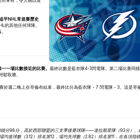
前所未有，令人難以置
追平NHL常規賽歷史
HL的其他任何球隊。
贏。
唯一一場比數接近的比賽。
最終比數是藍衣隊4-3閃電隊。第二場比賽同樣
輕鬆取勝。
賽於週二晚上在哥倫布結束，最終比分為藍衣隊 - 7 閃電隊 - 3。這是哥
總積分98分，高於西部聯盟的三支季後賽球隊——達拉斯星隊（93分）、
進球數（3.12）排名第12，場均失球數（2.82）排名第11，在各項指