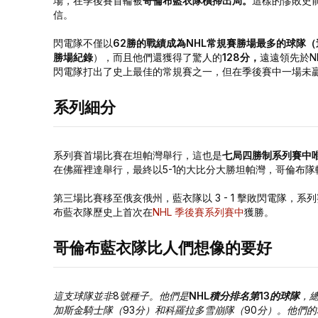
場，在季後賽首輪被
哥倫布藍衣隊橫掃出局。
這樣的慘敗史
信。
閃電隊不僅以
62勝的戰績成為NHL常規賽勝場最多的球隊（
勝場紀錄
），而且他們還獲得了驚人的
128分，
遠遠領先於N
閃電隊打出了史上最佳的常規賽之一，但在季後賽中一場未
系列細分
系列賽首場比賽在坦帕灣舉行，這也是
七局四勝制系列賽中
在佛羅裡達舉行，最終以5-1的大比分大勝坦帕灣，哥倫布隊
第三場比賽移至俄亥俄州，藍衣隊以 3 - 1 擊敗閃電隊，系列
布藍衣隊歷史上首次在
NHL 季後賽系列賽中
獲勝。
哥倫布藍衣隊比人們想像的要好
這支球隊並非8號種子。他們是
NHL積分排名第13的球隊
，
加斯金騎士隊（93分）和科羅拉多雪崩隊（90分）。他們的場均