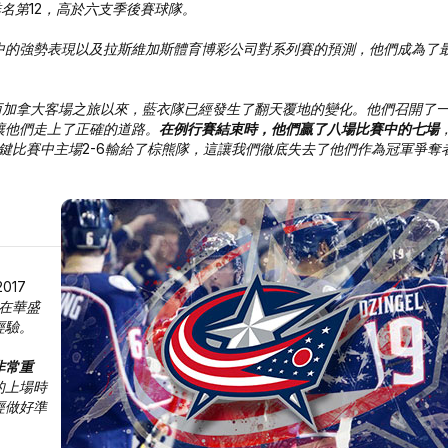
排名第12，高於六支季後賽球隊。
中的強勢表現以及拉斯維加斯體育博彩公司對系列賽的預測，他們成為了
西加拿大客場之旅以來，藍衣隊已經發生了翻天覆地的變化。他們召開了
讓他們走上了正確的道路。
在例行賽結束時，他們贏了八場比賽中的七場
關鍵比賽中主場2-6輸給了棕熊隊，這讓我們徹底失去了他們作為冠軍爭奪
017
們在華盛
經驗。
非常重
的上場時
經做好準
。