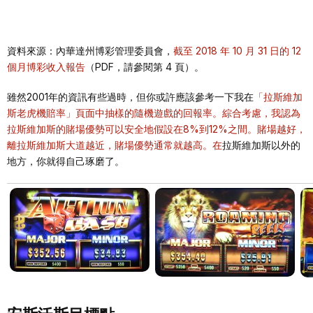
資料來源：內華達州博彩管理委員會，
截至 2018 年 10 月 31 日的 12
個月博彩收入報告
（PDF，請參閱第 4 頁）。
雖然2001年的資訊有些過時，但你或許應該參考一下我在
「拉斯維加
斯老虎機賠率」頁面中抽樣的隨機遊戲的回報率。綜合考慮，我認為
拉斯維加斯的賭場優勢可以安全地假設在8%到12%之間。賭場越好，
離拉斯維加斯大道越近，賭場優勢通常就越高。在
拉斯維加斯以外的
地方，你就得自己琢磨了。