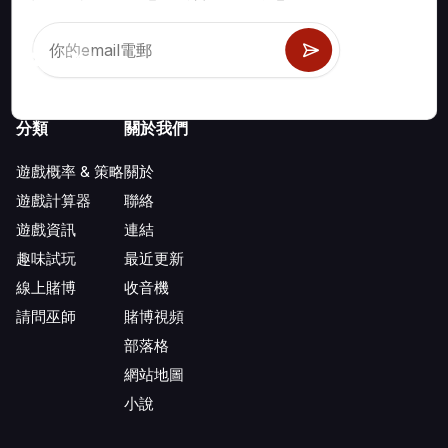
正確策略與資訊。
分類
關於我們
遊戲概率 & 策略
關於
遊戲計算器
聯絡
遊戲資訊
連結
趣味試玩
最近更新
線上賭博
收音機
請問巫師
賭博視頻
部落格
網站地圖
小說