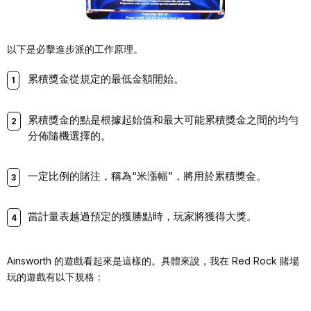
以下是必擊進步派的工作原理。
累積獎金從規定的最低金額開始。
累積獎金的點是根據起始值和最大可能累積獎金之間的均勻
分佈隨機選擇的。
一定比例的賭注，稱為“米漲幅”，將用於累積獎金。
當計量表越過預定的獲勝點時，玩家將獲得大獎。
Ainsworth 的遊戲看起來是這樣的。具體來說，我在 Red Rock 賭場
玩的遊戲有以下規格：