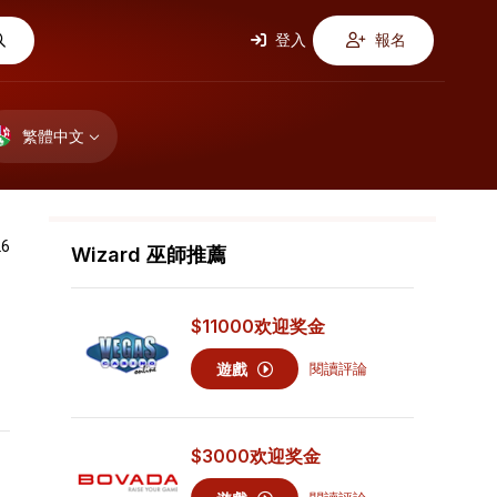
登入
報名
繁體中文
26
Wizard 巫師推薦
$11000
欢迎奖金
遊戲
閱讀評論
$3000
欢迎奖金