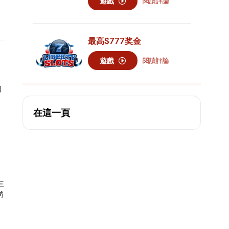
遊戲
閱讀評論
最高
$777
奖金
遊戲
閱讀評論
同
在這一頁
三
將