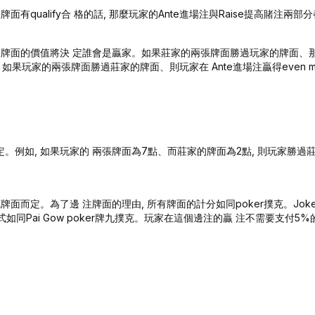
⾯有qualify合 格的話, 那麼玩家的Ante進場注與Raise提⾼賭注兩部
張牌⾯的價值將決 定誰會是贏家。如果莊家的兩張牌⾯勝過玩家的牌⾯、那麼玩
平⼿。如果玩家的兩張牌⾯勝過莊家的牌⾯、則玩家在 Ante進場注贏得even 
如, 如果玩家的 兩張牌⾯為7點、⽽莊家的牌⾯為2點, 則玩家勝過莊家5
r撲克牌⾯⽽定。為了邊 注牌⾯的理由, 所有牌⾯的計分如同poker撲克。
式如同Pai Gow poker牌九撲克。玩家在這個邊注的贏 注不需要⽀