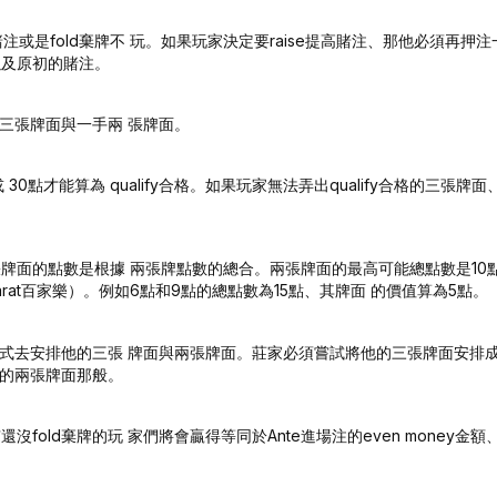
賭注或是fold棄牌不 玩。如果玩家決定要raise提⾼賭注、那他必須再
以及原初的賭注。
三張牌⾯與⼀⼿兩 張牌⾯。
或 30點才能算為 qualify合格。如果玩家無法弄出qualify合格的三
張牌⾯的點數是根據 兩張牌點數的總合。兩張牌⾯的最⾼可能總點數是10點的
rat百家樂）。例如6點和9點的總點數為15點、其牌⾯ 的價值算為5點。
排他的三張 牌⾯與兩張牌⾯。莊家必須嘗試將他的三張牌⾯安排成qualif
玩家的兩張牌⾯那般。
沒fold棄牌的玩 家們將會贏得等同於Ante進場注的even money⾦額