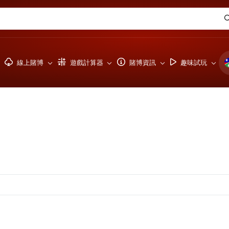
線上賭博
遊戲計算器
賭博資訊
趣味試玩