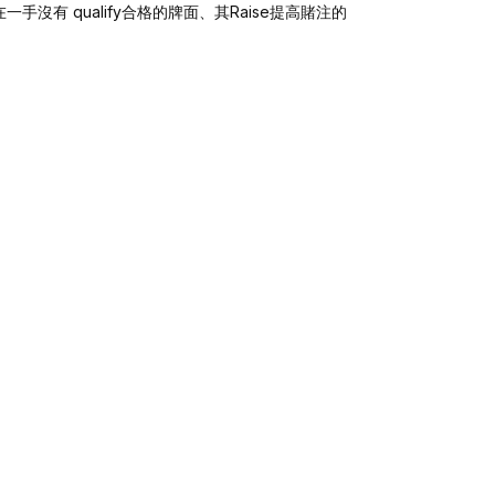
⼀⼿沒有 qualify合格的牌⾯、其Raise提⾼賭注的