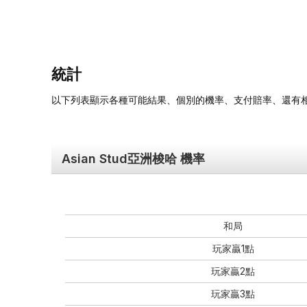
統計
以下列表顯⽰各種可能結果、個別的機率、⽀付賠率、還有相應
Asian Stud亞洲梭哈 機率
和局
玩家贏1點
玩家贏2點
玩家贏3點