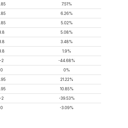
.85
7.51%
.85
6.26%
.85
5.02%
3.8
5.08%
3.8
3.48%
3.8
1.9%
-2
-44.68%
0
0%
.95
21.22%
.95
10.85%
-2
-39.53%
0
-3.09%