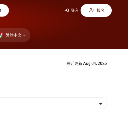
登入
報名
繁體中文
最近更新 Aug 04, 2026