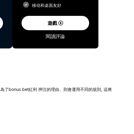
移动和桌面友好
遊戲
閱讀評論
點。為了bonus bet紅利 押注的理由、則會運⽤不同的規則, 這將