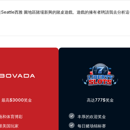
」是只有在Seattle⻄雅 圖地區賭場新興的賭桌遊戲。遊戲的擁有者聘請我
最高
$3000
奖金
高达
777$
奖金
场和体育博彩
丰厚的欢迎奖金
限美国玩家
每日赌场锦标赛