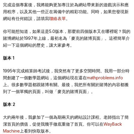
完成這個專案後，我將能夠更加專注於為網站帶來新的遊戲演示和應
用程序，以及其他一些正在籌備中的精彩功能。同時，如果您發現新
網站有任何錯誤，請填寫
聯絡表單
。
你可能想知道，如果這是5.0版本，那麼前四個版本又在哪裡呢？我的
賭博網站於1997年上線，最初名為「麥克的賭博頁面」。這裡簡單介
紹一下這個網站的歷史，讓大家參考。
版本 1
1995年完成精算師考試後，我突然有了更多空閒時間。我用一部分時
間創建了一個數學題網站，這個網站現在還在
mathproblems.info
上。很多數學題都跟賭博有關。最後，我把所有關於賭博的內容都搬
到了一個單獨的頁面，叫做「麥克的賭博頁面」。
版本 2
大約兩年後，我參加了一個為期兩天的網站設計課程。老師指出了簡
潔首頁的價值，促使我幾乎徹底重做了首頁。你可以在
WayBack
Machine
上看到快取版本。