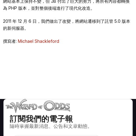
網站基本上保持不變，但 JB 付出了巨大的努力，將所有內容都轉換
為 PHP 版本，並對整個後端進行了現代化改造。
2011 年 12 月 6 日，我們做出了改變，將網站遷移到了託管 5.0 版本
的新伺服器。
撰寫者:
Michael Shackleford
訂閱我們的電子報
賭場遊戲如二十一點、骰寶、輪盤及數百種其他可玩遊戲的數學
隨時掌握最新消息、公告和文章動態。
正確策略與資訊。