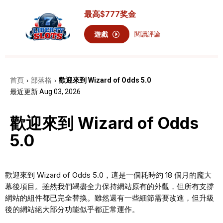
最高
$777
奖金
遊戲
閱讀評論
首頁
部落格
歡迎來到 Wizard of Odds 5.0
›
›
最近更新 Aug 03, 2026
歡迎來到 Wizard of Odds
5.0
歡迎來到 Wizard of Odds 5.0，這是一個耗時約 18 個月的龐大
幕後項目。雖然我們竭盡全力保持網站原有的外觀，但所有支撐
網站的組件都已完全替換。雖然還有一些細節需要改進，但升級
後的網站絕大部分功能似乎都正常運作。