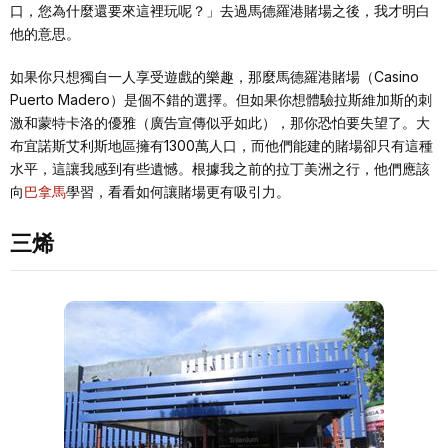
口，您為什麼還要來這裡玩呢？」去過馬德羅港賭場之後，我才明白
他的意思。
如果你只想獨自一人享受遊戲的樂趣，那麼馬德羅港賭場（Casino
Puerto Madero）是個不錯的選擇。但如果你想體驗拉斯維加斯的刺
激和蒙特卡洛的優雅（廣告宣傳似乎如此），那你恐怕要失望了。大
布宜諾斯艾利斯地區擁有1300萬人口，而他們能建的賭場卻只有這種
水平，這讓我感到有些遺憾。根據我之前的拉丁美洲之行，他們應該
向
巴拿馬
學習，看看如何讓賭場更有吸引力。
三烯