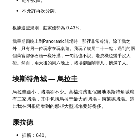
絕不投降。
不允許再次分牌。
根據這些規則，莊家優勢為 0.43%。
我星期四晚上到Panoramic賭場時，那裡非常冷清。除了我之
外，只有另一位玩家在玩桌遊。我玩了幾局二十一點，遇到的兩
個荷官都像石頭一樣冷漠，一句話也不說。老虎機也幾乎沒人
碰。然而，兩天後的周六晚上，賭場卻熱鬧非凡，擠滿了人。
埃斯特角城 — 烏拉圭
烏拉圭雖小，賭場卻不少。高檔海濱度假勝地埃斯特角城就
有三家賭場，其中包括烏拉圭最大的賭場－康萊德賭場。這
比我在阿根廷看到的那些大型賭場要好得多。
康拉德
插槽：640。