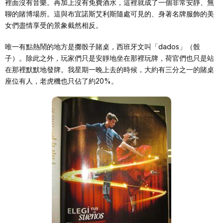
裡面沒有音樂。再加上沒有免費酒水，這裡就成了一個非常安靜、無
聊的賭博場所。這與布宜諾斯艾利斯隨處可見的、身著名牌服飾的美
女們盡情享受的景象截然相反。
唯一有點熱鬧的地方是擲骰子賭桌，西班牙文叫「dados」（骰
子）。除此之外，玩家們只是安靜地坐在那裡玩牌，荷官們也只是站
在那裡默默地發牌。我星期一晚上去的時候，大約有三分之一的賭桌
座位有人，老虎機也只佔了約20%。