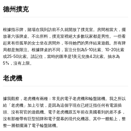
德州撲克
根據指示牌，賭場在我到訪前不久就開放了撲克室。房間相當大，擺
放著六張牌桌。不出所料，撲克室裡絕大多數玩家都是男性。一些看
起來有些孤單的女士坐在房間外，等待她們的男伴結束遊戲。所有牌
局都是無限注。根據牌桌的不同，盲注分別為5-10比索、10-20比索
或25-50比索。請記住，當時的匯率是1美元兌換4.2比索。抽水為
5%，沒有上限。
老虎機
據我觀察，老虎機有兩種：常見的電子老虎機和輪盤賭機。我之所以
給「老虎機」加上引號，是因為這個字現在已經泛指任何有電源插
頭、沒有荷官的遊戲機。電子老虎機跟五年前在美國看到的差不多，
沒有那種帶有巨型招牌和電子螢幕的現代化機器。其中一艘船上，整
整一層都擺滿了電子輪盤賭機。