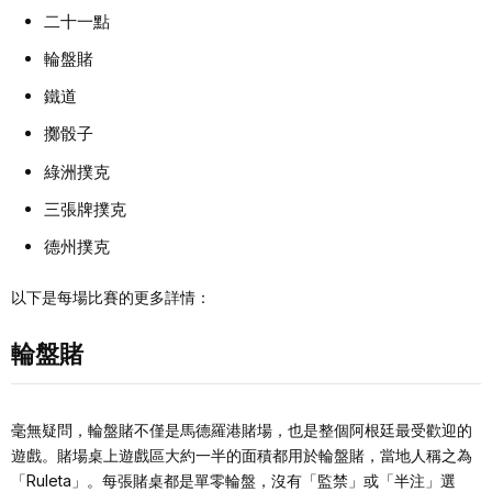
二十一點
輪盤賭
鐵道
擲骰子
綠洲撲克
三張牌撲克
德州撲克
以下是每場比賽的更多詳情：
輪盤賭
毫無疑問，輪盤賭不僅是馬德羅港賭場，也是整個阿根廷最受歡迎的
遊戲。賭場桌上遊戲區大約一半的面積都用於輪盤賭，當地人稱之為
「Ruleta」。每張賭桌都是單零輪盤，沒有「監禁」或「半注」選