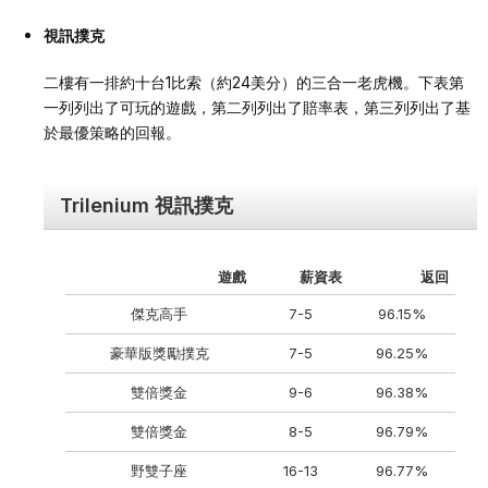
視訊撲克
二樓有一排約十台1比索（約24美分）的三合一老虎機。下表第
一列列出了可玩的遊戲，第二列列出了賠率表，第三列列出了基
於最優策略的回報。
Trilenium 視訊撲克
遊戲
薪資表
返回
傑克高手
7-5
96.15%
豪華版獎勵撲克
7-5
96.25%
雙倍獎金
9-6
96.38%
雙倍獎金
8-5
96.79%
野雙子座
16-13
96.77%