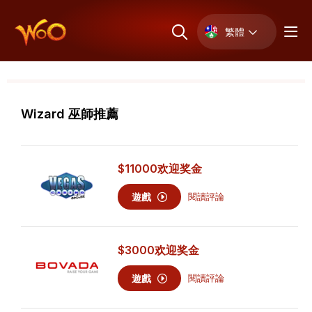
繁體
Wizard 巫師推薦
$11000
欢迎奖金
遊戲
閱讀評論
$3000
欢迎奖金
遊戲
閱讀評論