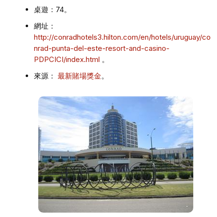
桌遊：74。
網址：
http://conradhotels3.hilton.com/en/hotels/uruguay/co
nrad-punta-del-este-resort-and-casino-
PDPCICI/index.html
。
來源：
最新賭場獎金
。