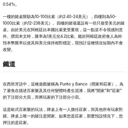
0.54%。
一樓的賭桌限額為10-100比索（約2.40-24美元），四樓則為50-
1000比索（約12-238美元）。四樓的賭場還設有一些只接受美元的賭
桌。由於美元在阿根廷比本國比索更受重視，這一點並不令我感到意
外。撰寫本文時，匯率為1美元兌4.2比索。鑑於阿根廷政府會人為幹
預本幣匯率以使其與美元保持相對穩定，我預計這種情況短期內不會
改變。
鐵道
在西班牙語中，這種遊戲被稱為 Punto y Banco（閒家和莊家）。為
了避免在描述百家樂及其任何變體時產生混淆，我將“閒家”和“莊家”
的下注部分大寫，而將玩家的下注部分小寫。
這是歐式百家樂的玩法，牌桌上有一人擔任莊家，與其他所有玩家對
賭。牌桌上唯一的賭注是閒家。如果您是莊家，那麼預設情況下，您
押注的是莊家。