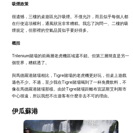
吸煙政策
很遺憾，三樓的桌遊區允許吸煙。不僅允許，而且似乎每個人都
在行使這項權利，通風狀況非常糟糕。我忘了詢問一、二樓的吸
煙規定，但那裡的空氣品質似乎要好得多。
概括
Trilenium賭場的前兩層老虎機區域還不錯。但第三層簡直是另一
個世界，糟糕透了。
與馬德羅港賭場相比，Tigre賭場的老虎機更好玩，但桌上遊戲
遜色不少。不過，至少我在Tigre賭場喝到了一杯免費飲料，不
像在馬德羅港賭場那樣。由於Tigre賭場距離布宜諾斯艾利斯市
中心很遠，所以我想不出遊客有什麼非去不可的理由。
伊瓜蘇港