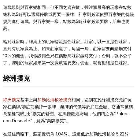
遊戲規則與百家樂相同，但不同之處在於，投注額最高的玩家在點數
總和為5時可以選擇停牌或再要一張牌。莊家則必須依照百家樂的傳統
規則進行遊戲。與百家樂一樣，點數為5時莊家必須要牌，賠率也更
高。
輪到莊家時，牌桌上的玩家輪流擔任莊家。莊家可以一直擔任莊家，
直到有玩家贏為止。如果莊家贏了，每隔一局，莊家需要向賭場支付
10%的佣金。我假設佣金只在偶數局莊家贏時支付；否則，就不公平
了，聰明的玩家如果第一次贏就需要支付佣金，就會拒絕擔任莊家。
綠洲撲克
綠洲撲克
基本上與
加勒比海梭哈撲克
相同，區別在於綠洲撲克允許玩
家在棄牌/加註前棄掉一張牌，棄牌的代價等於底注金額。它通常被稱
為某種“加勒比”撲克的變體。在馬德羅港賭場，他們稱之為“Poker
con Descarte”，意為“棄牌撲克”。
在最佳策略下，莊家優勢為 1.04%。這遠低於加勒比海梭哈 5.22%