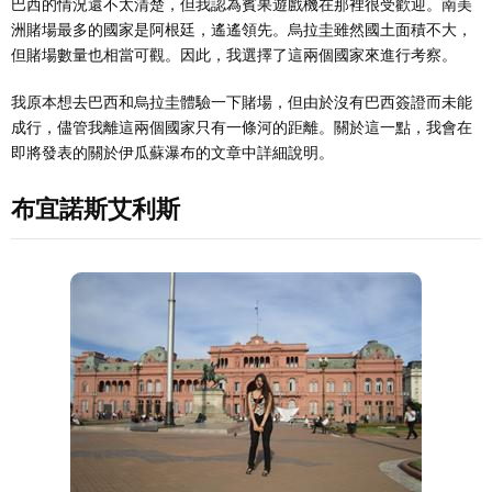
巴西的情況還不太清楚，但我認為賓果遊戲機在那裡很受歡迎。南美
洲賭場最多的國家是阿根廷，遙遙領先。烏拉圭雖然國土面積不大，
但賭場數量也相當可觀。因此，我選擇了這兩個國家來進行考察。
我原本想去巴西和烏拉圭體驗一下賭場，但由於沒有巴西簽證而未能
成行，儘管我離這兩個國家只有一條河的距離。關於這一點，我會在
即將發表的關於伊瓜蘇瀑布的文章中詳細說明。
布宜諾斯艾利斯