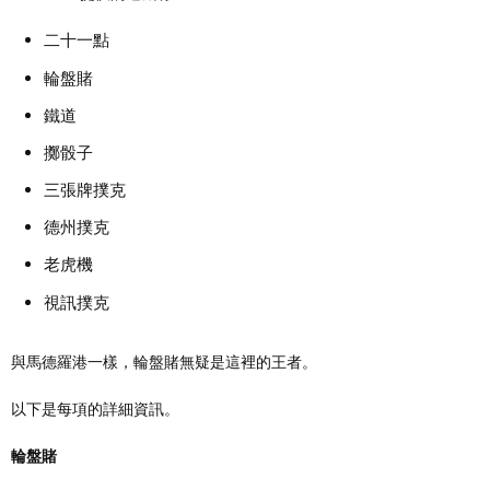
二十一點
輪盤賭
鐵道
擲骰子
三張牌撲克
德州撲克
老虎機
視訊撲克
與馬德羅港一樣，輪盤賭無疑是這裡的王者。
以下是每項的詳細資訊。
輪盤賭