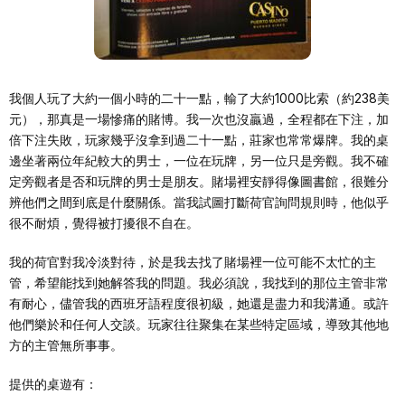
我個人玩了大約一個小時的二十一點，輸了大約1000比索（約238美
元），那真是一場慘痛的賭博。我一次也沒贏過，全程都在下注，加
倍下注失敗，玩家幾乎沒拿到過二十一點，莊家也常常爆牌。我的桌
邊坐著兩位年紀較大的男士，一位在玩牌，另一位只是旁觀。我不確
定旁觀者是否和玩牌的男士是朋友。賭場裡安靜得像圖書館，很難分
辨他們之間到底是什麼關係。當我試圖打斷荷官詢問規則時，他似乎
很不耐煩，覺得被打擾很不自在。
我的荷官對我冷淡對待，於是我去找了賭場裡一位可能不太忙的主
管，希望能找到她解答我的問題。我必須說，我找到的那位主管非常
有耐心，儘管我的西班牙語程度很初級，她還是盡力和我溝通。或許
他們樂於和任何人交談。玩家往往聚集在某些特定區域，導致其他地
方的主管無所事事。
提供的桌遊有：