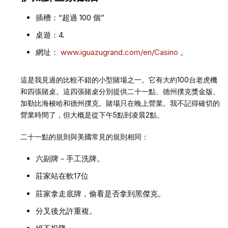
插槽：“超過 100 個”
桌遊：4.
網址：
www.iguazugrand.com/en/Casino
。
這是我見過的比較不錯的小型賭場之一。它有大約100台老虎機
和四張賭桌。這四張賭桌分別提供二十一點、德州撲克獎金版、
加勒比海梭哈和德州撲克。賭場只在晚上營業。我不記得確切的
營業時間了，但大概是從下午5點到凌晨2點。
二十一點的規則與美國常見的規則相同：
六副牌－手工洗牌。
莊家站在軟17位
莊家拿走底牌，偷看是否拿到黑傑克。
分叉後允許重複。