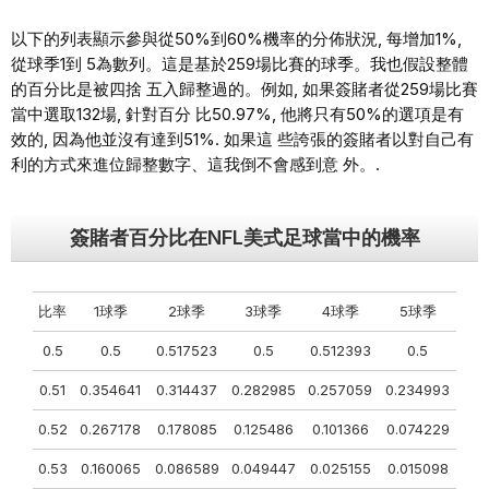
以下的列表顯⽰參與從50%到60%機率的分佈狀況, 每增加1%,
從球季1到 5為數列。這是基於259場⽐賽的球季。我也假設整體
的百分⽐是被四捨 五⼊歸整過的。例如, 如果簽賭者從259場⽐賽
當中選取132場, 針對百分 ⽐50.97%, 他將只有50%的選項是有
效的, 因為他並沒有達到51%. 如果這 些誇張的簽賭者以對⾃⼰有
利的⽅式來進位歸整數字、這我倒不會感到意 外。.
簽賭者百分⽐在NFL美式⾜球當中的機率
⽐率
1球季
2球季
3球季
4球季
5球季
0.5
0.5
0.517523
0.5
0.512393
0.5
0.51
0.354641
0.314437
0.282985
0.257059
0.234993
0.52
0.267178
0.178085
0.125486
0.101366
0.074229
0.53
0.160065
0.086589
0.049447
0.025155
0.015098