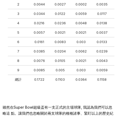
2
0.0044
0.0027
0.0002
0.0035
3
0.0344
0.0122
0.0059
0.0117
4
0.0216
0.0236
0.0048
0.0138
5
0.0057
0.0021
0.0021
0.0037
6
0.0161
0.0083
0.003
0.0133
7
0.0385
0.0204
0.0062
0.0239
8
0.0076
0.0105
0.0021
0.0043
9
0.0085
0.005
0.003
0.0059
總計
0.1722
0.1103
0.0364
0.1158
雖然在Super Bowl超級盃有⼀⽀正式的主場球隊, 我認為我們可以忽
略這 點。讓我們也忽略關於兩⽀球隊的種種諸事、緊盯以上的歷史紀