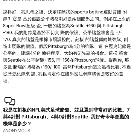
說得好。我思考之後、決定移除我的sports betting運動簽賭 附
錄3. 它是 基於假設公平賭盤剛好是兩個賭盤之間。例如在上次的
Super Bowl超級 盃, ⼀般的賭盤為Seattle +160 與 Pittsburgh
-180. 我的附錄是基於不切實 際的假設、公平賭盤將會是 +/-
170. 真實的賭盤是根據市場調控的。刻板 的賭盤傾向於強隊, 創
造出弱隊的價值。假設Pittsburgh為4分的強隊、這 在歷史紀錄是
公平的、建議4分的偏好程度、⼤約有61%贏的機會。這樣 將會
讓Seattle在公平賭盤+156, ⽽-156在Pittsburgh球隊。提醒你, 那
多數 賭場的賭盤為+160/-180. 當然Pittsburgh這次贏得⽐賽, 不過
從歷史紀錄來 說, 我很肯定你在賭盤投注弱隊將會是較好的選
項。
我是在刻板的NFL美式⾜球賭盤、並且選到⾮常好的⽐數。7
與4針對 Pittsburgh、4與0針對Seattle. 我好奇今年會贏的
機率是多少？
ANONYMOUS