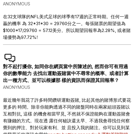
ANONYMOUS
在32⽀球隊的NFL美式⾜球的球季有17週的正常時期。任何⼀週
贏的機率 為 32*31*30 = 29760分之⼀。每張賭票的期望值為
$1000*17/29760 = 57.12美分。所以期望回報率為2.28%, 或者賭
場優勢為97.72%!
對不起打擾你, 如同你在網⾴當中所陳述的, 然⽽你可有⽤過
你的數學能⼒ 去找出運動簽賭當中不尋常的概率、或者計算
出⼀種⽅式、並可以根據那 樣的資訊⽽保證其回報率？
ANONYMOUS
最近幾年我花了許多時間鑽研運動簽賭, ⽐起其他的賭博形式要花
更多的 時間。除⾮你能夠透過不同的賭盤同時在兩家組頭簽賭以
互相對抗, 這樣 的機會相當罕⾒, 不然就不保證能夠在運動簽賭會
有賺錢的⽅式。現在透 露任何秘訣還太早、不過我會尋找任何察
覺到的押注、對於玩家有利、並 且投⼊我的賭注。你可以⾒到某