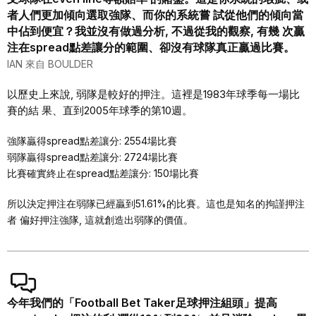
者⼈們更加傾向選取強隊、⽽你的系統嘗 試從他們的傾向當
中佔到便宜？我並沒有做過分析, 不過從我的觀察, 有幾 次贏
注在spread點差讓分的範圍、卻沒有球隊真正贏過⽐賽。
IAN 來自 BOULDER
以歷史上來說, 弱隊是較好的押注。這裡是1983年球季每⼀場⽐
賽的結 果、直到2005年球季的第10週。
強隊贏得spread點差讓分: 2554場⽐賽
弱隊贏得spread點差讓分: 2724場⽐賽
⽐賽確實終⽌在spread點差讓分: 150場⽐賽
所以決定押注在弱隊已經贏到51.61%的⽐賽。這也是知名的拘謹押注
者 偏好押注強隊, 這就創造出弱隊的價值。
今年我們的「Football Bet Taker⾜球押注組頭」提⾼