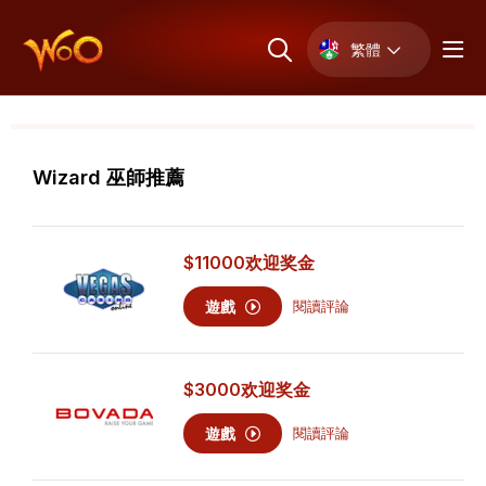
繁體
Wizard 巫師推薦
$11000
欢迎奖金
遊戲
閱讀評論
$3000
欢迎奖金
遊戲
閱讀評論