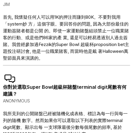
JIM
⾸先, 我懷疑任何⼈可以⽤1K的押注⽽賺到80K。不要對我⽤
「system妙 ⽅」這個字眼。要回答你的問題, 因為⼤部份最佳的
運動簽賭者都是公開 的。即使⼀家運動賭盤組頭禁⽌⼀位職業賭
客的⾏動、或是他們86家的產 業, 還是可以輕易透過別⼈過去簽
賭。我曾經參加過Fezzik的Super Bowl 超級杯proposition bet主
題投注研討會, 他是⼀位職業賭客, ⽽當時他是戴 著Halloween萬
聖節⾯具來演講的。
你對於選取Super Bowl超級杯賭盤terminal digit尾數有何
建議？
ANONYMOUS
我所⾒到的公開賭盤已經被隨機化成表格、標註為每⼀⾏與每⼀
列的隨機 數字。然⽽如果你可以選取以下列表的實際terminal
digit尾數、顯⽰出每 ⼀⽀球隊最後分數每個尾數的頻率, 基於