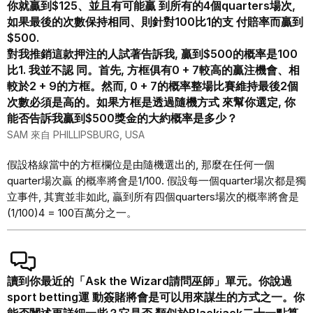
你就贏到$125、並且有可能贏 到所有的4個quarters場次,
如果最後的次數保持相同、則針對100⽐1的⽀ 付賠率⽽贏到
$500.
對我推銷這款押注的⼈試著告訴我, 贏到$500的概率是100
⽐1. 我並不認 同。⾸先, ⽅框俱有0 + 7較⾼的贏注機會、相
較於2 + 9的⽅框。然⽽, 0 + 7的概率整場⽐賽維持最後2個
次數必須是⾼的。如果⽅框是透過隨機⽅式 來幫你選定, 你
能否告訴我贏到$500獎⾦的⼤約概率是多少？
SAM 來自 PHILLIPSBURG, USA
假設格線當中的⽅框欄位是由隨機選出的, 那麼在任何⼀個
quarter場次贏 的概率將會是1/100. 假設每⼀個quarter場次都是獨
⽴事件, 其實並⾮如此, 贏到所有四個quarters場次的概率將會是
(1/100)4 = 100百萬分之⼀。
讀到你最近的「Ask the Wizard請問巫師」單元。你說過
sport betting運 動簽賭將會是可以⽤來謀⽣的⽅式之⼀。你