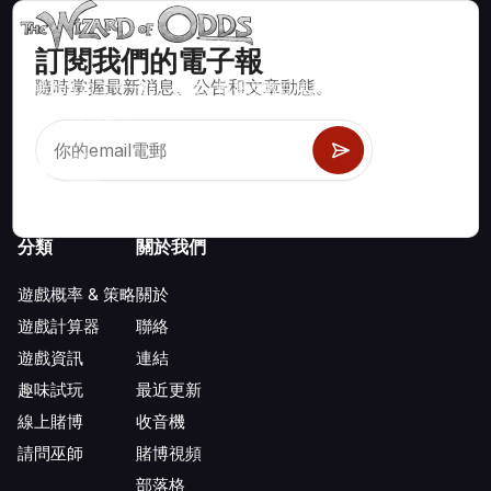
訂閱我們的電子報
隨時掌握最新消息、公告和文章動態。
賭場遊戲如二十一點、骰寶、輪盤及數百種其他可玩遊戲的數學
正確策略與資訊。
分類
關於我們
遊戲概率 & 策略
關於
遊戲計算器
聯絡
遊戲資訊
連結
趣味試玩
最近更新
線上賭博
收音機
請問巫師
賭博視頻
部落格