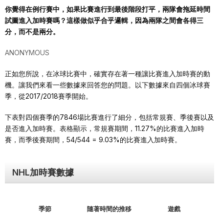
你覺得在例行賽中，如果比賽進行到最後階段打平，兩隊會拖延時間
試圖進入加時賽嗎？這樣做似乎合乎邏輯，因為兩隊之間會各得三
分，而不是兩分。
ANONYMOUS
正如您所說，在冰球比賽中，確實存在著一種讓比賽進入加時賽的動
機。讓我們來看一些數據來回答您的問題。以下數據來自四個冰球賽
季，從2017/2018賽季開始。
下表對四個賽季的7846場比賽進行了細分，包括常規賽、季後賽以及
是否進入加時賽。表格顯示，常規賽期間，11.27%的比賽進入加時
賽，而季後賽期間，54/544 = 9.03%的比賽進入加時賽。
NHL加時賽數據
季節
隨著時間的推移
遊戲