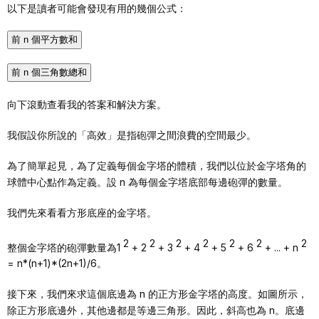
以下是讀者可能會發現有用的幾個公式：
前 n 個平方數和
前 n 個三角數總和
向下滾動查看我的答案和解決方案。
我假設你所說的「高效」是指砲彈之間浪費的空間最少。
為了簡單起見，為了定義每個金字塔的體積，我們以位於金字塔角的
球體中心點作為定義。設 n 為每個金字塔底部每邊砲彈的數量。
我們先來看看方形底座的金字塔。
2
2
2
2
2
2
2
整個金字塔的砲彈數量為1
+ 2
+ 3
+ 4
+ 5
+ 6
+ ... + n
= n*(n+1)*(2n+1)/6。
接下來，我們來求這個底邊為 n 的正方形金字塔的高度。如圖所示，
除正方形底邊外，其他邊都是等邊三角形。因此，斜高也為 n。底邊