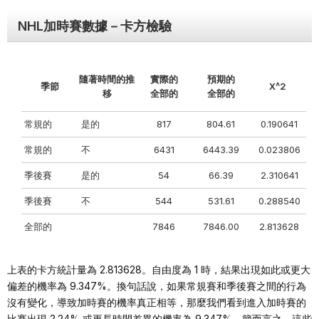
NHL加時賽數據－卡方檢驗
隨著時間的推
實際的
預期的
季節
X^2
移
全部的
全部的
常規的
是的
817
804.61
0.190641
常規的
不
6431
6443.39
0.023806
季後賽
是的
54
66.39
2.310641
季後賽
不
544
531.61
0.288540
全部的
7846
7846.00
2.813628
上表的卡方統計量為 2.813628。自由度為 1 時，結果出現如此或更大
偏差的機率為 9.347%。換句話說，如果常規賽和季後賽之間的行為
沒有變化，導致加時賽的機率真正相等，那麼我們看到進入加時賽的
比賽出現 2.24% 或更長時間差異的機率為 9.347%。簡而言之，這些