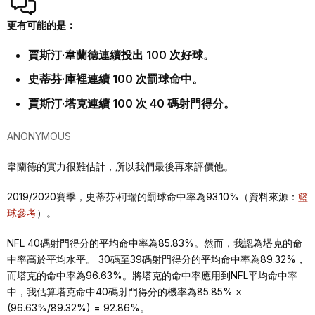
更有可能的是：
賈斯汀·韋蘭德連續投出 100 次好球。
史蒂芬·庫裡連續 100 次罰球命中。
賈斯汀·塔克連續 100 次 40 碼射門得分。
ANONYMOUS
韋蘭德的實力很難估計，所以我們最後再來評價他。
2019/2020賽季，史蒂芬·柯瑞的罰球命中率為93.10%（資料來源：
籃
球參考
）。
NFL 40碼射門得分的平均命中率為85.83%。然而，我認為塔克的命
中率高於平均水平。 30碼至39碼射門得分的平均命中率為89.32%，
而塔克的命中率為96.63%。將塔克的命中率應用到NFL平均命中率
中，我估算塔克命中40碼射門得分的機率為85.85% ×
(96.63%/89.32%) = 92.86%。