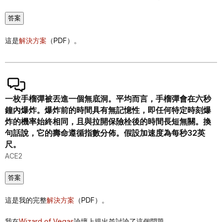
答案
這是
解決方案
（PDF）。
一枚手榴彈被丟進一個無底洞。平均而言，手榴彈會在六秒
鐘內爆炸。爆炸前的時間具有無記憶性，即任何特定時刻爆
炸的機率始終相同，且與拉開保險栓後的時間長短無關。換
句話說，它的壽命遵循指數分佈。假設加速度為每秒32英
尺。
ACE2
答案
這是我的完整
解決方案
（PDF）。
我在
Wizard of Vegas
論壇上提出並討論了這個問題。