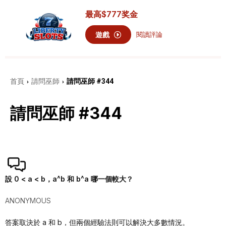
最高
$777
奖金
遊戲
閱讀評論
首頁
請問巫師
請問巫師 #344
›
›
請問巫師 #344
設 0 < a < b，a^b 和 b^a 哪一個較大？
ANONYMOUS
答案取決於 a 和 b，但兩個經驗法則可以解決大多數情況。