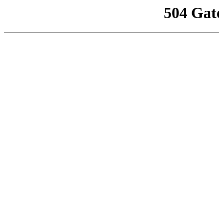
504 Gat