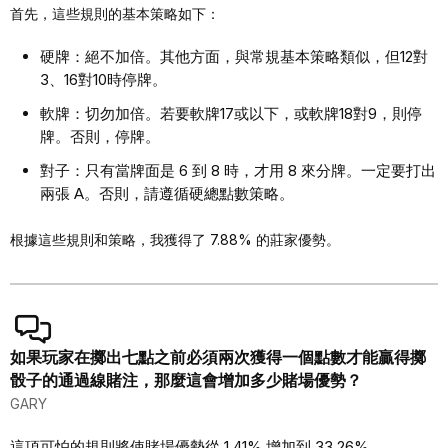
首先，這些規則的基本策略如下：
硬牌：絕不加倍。其他方面，與常規基本策略類似，但12對
3、16對10時停牌。
軟牌：切勿加倍。若要軟牌17或以下，或軟牌18對9，則停
牌。否則，停牌。
對子：只有當牌面是 6 到 8 時，才用 8 來分牌。一定要打出
兩張 A。否則，請遵循硬總點數策略。
根據這些規則和策略，我獲得了 7.88% 的莊家優勢。
如果玩家在擲出七點之前必須兩次獲得一個點數才能贏得擲
骰子的通過線賭注，那麼這會增加多少賭場優勢？
GARY
這項可怕的規則將使賭場優勢從 1.41% 增加到 33.26%。