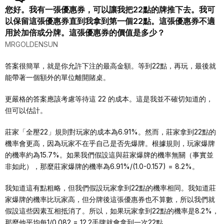
您好。我有一張優惠券，可以讓我把22點的牌推下去。我可
以保留這張優惠券直到我拿到第一個22點。這張優惠券不適
用於加倍或分牌。這張優惠券的價值是多少？
MRGOLDENSUN
答案很簡單，就是你允許下注的最高金額。等到22點，再玩，最後就
能帶著一個額外的單位離開賭桌。
更嚴格的答案應該考慮等待這 22 的成本。這是我並不確切知道的，
但可以估計。
莊家「全壓22」規則對玩家的成本為6.91%。然而，莊家拿到22點的
機率會更高，因為玩家不在乎自己是否先爆牌。根據規則，玩家爆牌
的機率約為15.7%。如果我們假設這與莊家爆牌的機率無關（事實並
非如此），那麼莊家爆牌的機率為6.91%/(1.0-0.157) = 8.2%。
我知道這有點粗略，但我們假設玩家拿到22點的機率相同。我知道莊
家爆牌的機率比玩家高，但分牌後這張優惠券也不算數，所以我們就
假設這些因素互相抵消了。所以，如果玩家拿到22點的機率是8.2%，
那麼他平均每1/0.082 = 12.2手牌就會拿到一次22點。