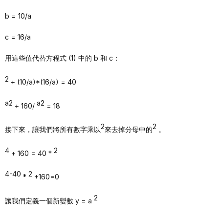
b = 10/a
c = 16/a
用這些值代替方程式 (1) 中的 b 和 c：
2
+ (10/a)*(16/a) = 40
a2
a2
+ 160/
= 18
2
2
接下來，讓我們將所有數字乘以
來去掉分母中的
。
4
2
+ 160 = 40 *
4-40
2
*
+160=0
2
讓我們定義一個新變數 y = a