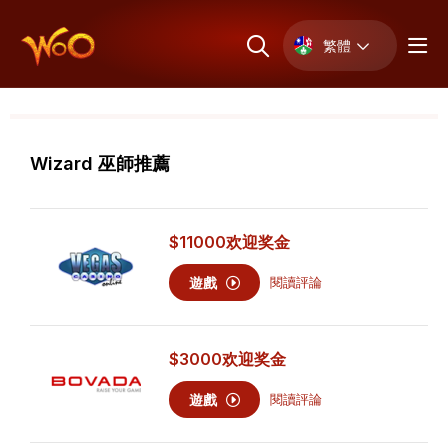
繁體
Wizard 巫師推薦
$11000
欢迎奖金
遊戲
閱讀評論
$3000
欢迎奖金
遊戲
閱讀評論