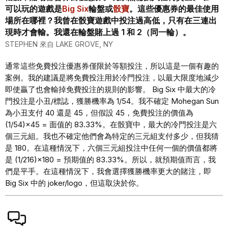
可以玩的遊戲是
Big Six
輪盤或
骰寶
。這些優惠券的最佳使用
場所在哪裡？我曾在骰寶遊戲中投注過高低，只有在三連出
現時才會輸。我還在輪盤賭上過 1 和 2（同一輪）。
STEPHEN 來自 LAKE GROVE, NY
通常這些免費投注優惠券僅限於等額投注，所以這是一個有趣的
案例。我的建議是將免費投注用於冷門投注，以最大限度地減少
即使贏了也會輸掉免費投注的規則的影響。 Big Six 中最大的冷
門投注是小丑/標誌，獲勝機率為 1/54。我不確定 Mohegan Sun
為小丑支付 40 還是 45，但假設 45，免費投注的價值為
(1/54)×45 = 面值的 83.33%。在骰寶中，最大的冷門投注是六
個三元組。我也不確定他們會為特定的三元組支付多少，但我猜
是 180。在這種情況下，六個三元組投注中任何一個的價值都將
是 (1/216)×180 = 預期值的 83.33%。所以，就預期值而言，我
們是平手。在這種情況下，我會選擇獲勝機率更大的賭注，即
Big Six 中的 joker/logo，但這取決於你。