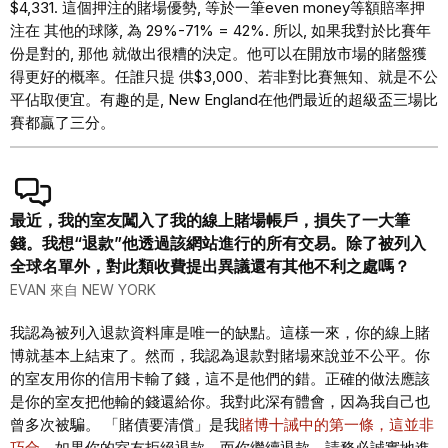
$4,331. 這個押注的賭場優勢, 等於⼀筆even money等額賠率押
注在 其他的球隊, 為 29%-71% = 42%. 所以, 如果我對於⽐賽年
份是對的, 那他 就做出很糟的決定。他可以在開放市場的賭盤獲
得更好的概率。任誰只提 供$3,000、若⾮對⽐賽無知、就是不公
平佔取便宜。有趣的是, New England在他們最近的超級盃三場⽐
賽都贏了三分。
最近，我的室友闖入了我的線上賭場帳戶，損失了一大筆
錢。我想“退款”他透過該網站進行的所有交易。除了被列入
全球名單外，對此類收費提出異議還有其他不利之處嗎？
EVAN 來自 NEW YORK
我認為被列入退款資料庫是唯一的缺點。這樣一來，你的線上賭
博就基本上結束了。然而，我認為退款對賭場來說並不公平。你
的室友用你的信用卡輸了錢，這不是他們的錯。正確的做法應該
是你的室友把他輸的錢還給你。我對此深有體會，因為我自己也
曾多次被騙。 「賭債要清償」是我
賭博十誡中的第一條，這並非
巧合。
如果你的室友拒絕退款，而你繼續退款，請務必誠實地進