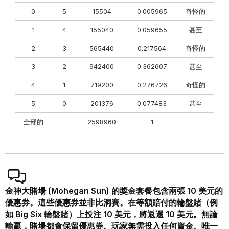
0
5
15504
0.005965
奇怪的
1
4
155040
0.059655
甚至
2
3
565440
0.217564
奇怪的
3
2
942400
0.362607
甚至
4
1
719200
0.276726
奇怪的
5
0
201376
0.077483
甚至
全部的
2598960
1
金神大賭場 (Mohegan Sun) 的獎金套餐包含兩張 10 美元的
優惠券。這些優惠券並非比洞賽。在等額賠付的輪盤賭（例
如 Big Six 輪盤賭）上投注 10 美元，將返還 10 美元。無論
輸贏，賭場都會保留優惠券。玩家無需投入任何資金。唯一