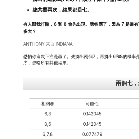
總共擲兩次，結果都是七。
有人跟我打賭，6 和 8 會先出現。我答應了，因為 7 是
多大？
ANTHONY 來自 INDIANA
恐怕你這次下注是贏了。先擲出兩個7，再擲出6和8的機率是
序，忽略所有其他結果。
兩個七，
相關卷
可能性
6,8
0.142045
8,6
0.142045
6,7,8
0.077479