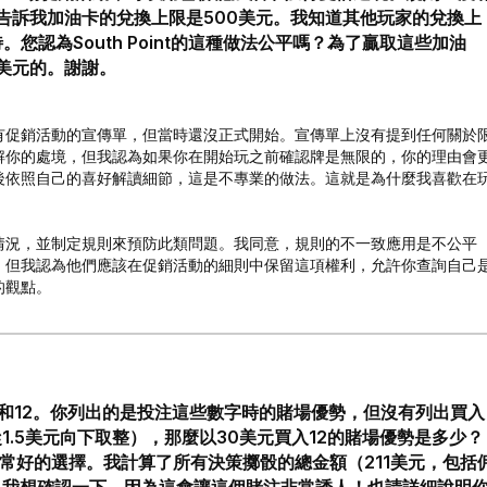
告訴我加油卡的兌換上限是500美元。我知道其他玩家的兌換上
您認為South Point的這種做法公平嗎？為了贏取這些加油
美元的。謝謝。
有促銷活動的宣傳單，但當時還沒正式開始。宣傳單上沒有提到任何關於
解你的處境，但我認為如果你在開始玩之前確認牌是無限的，你的理由會
後依照自己的喜好解讀細節，這是不專業的做法。這就是為什麼我喜歡在
情況，並制定規則來預防此類問題。我同意，規則的不一致應用是不公平
，但我認為他們應該在促銷活動的細則中保留這項權利，允許你查詢自己
的觀點。
1和12。你列出的是投注這些數字時的賭場優勢，但沒有列出買入
.5美元向下取整），那麼以30美元買入12的賭場優勢是多少？
非常好的選擇。我計算了所有決策擲骰的總金額（211美元，包括