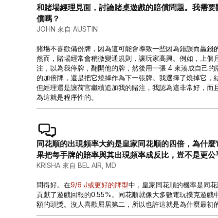
和賭場經理見面，討論賭桌遊戲的賠償問題。我需要
償嗎？
JOHN 來自 AUSTIN
賭場不喜歡備份牌，因為這可能會導致一些因為錯誤而贏錢
然而，賭場經常會稍微變通規則，讓玩家高興。例如，上個
注，以為我停牌，翻開他的牌，然後用一張 4 來湊成自己的
的加倍牌，還是把它燒掉作為下一張牌。我選擇了燒掉它，結
但經理還是讓荷官繼續追加我的賭注，我認為這非常好，而
為這就是程序性的。
同花順的出現頻率大約是皇家同花順的四倍，為什麼
果把每手牌的賠率與其出現頻率成反比，豈不是更公
KRISHA 來自 BEL AIR, MD
問得好。在
9/6 J或更好的牌型
中，皇家同花順的機率是同花順
貢獻了遊戲回報的0.55%。同花順就像大多數電玩撲克遊
額的頭獎。沒人喜歡屈居第二，所以也許這就是為什麼最初