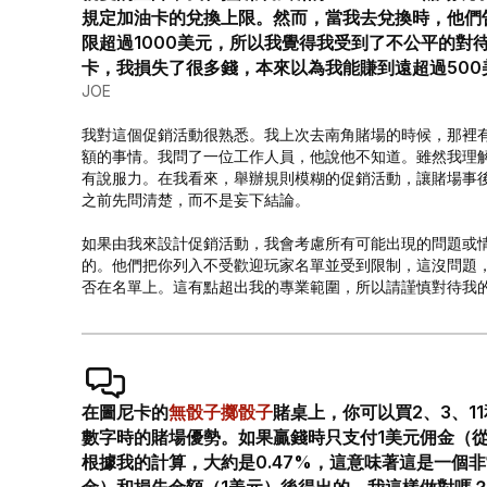
規定加油卡的兌換上限。然而，當我去兌換時，他們
限超過1000美元，所以我覺得我受到了不公平的對待。
卡，我損失了很多錢，本來以為我能賺到遠超過500
JOE
我對這個促銷活動很熟悉。我上次去南角賭場的時候，那裡
額的事情。我問了一位工作人員，他說他不知道。雖然我理
有說服力。在我看來，舉辦規則模糊的促銷活動，讓賭場事
之前先問清楚，而不是妄下結論。
如果由我來設計促銷活動，我會考慮所有可能出現的問題或
的。他們把你列入不受歡迎玩家名單並受到限制，這沒問題
否在名單上。這有點超出我的專業範圍，所以請謹慎對待我
在圖尼卡的
無骰子擲骰子
賭桌上，你可以買2、3、1
數字時的賭場優勢。如果贏錢時只支付1美元佣金（從1
根據我的計算，大約是0.47%，這意味著這是一個