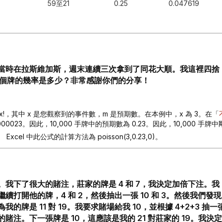
59至21
0.25
0.047619
當時在拉斯維加斯，週末連續三次拿到了同花大順。我這裡四捨
這個牌的幾率是多少？非常感謝你們的分享！
/x!，其中 x 是您觀察到的事件數，m 是預期數。在本例中，x 為 3。在「
023。因此，10,000 手牌中的預期數為 0.23。因此，10,000 手牌中
1%。 Excel 中此公式的計算方法為 poisson(3,0.23,0)。
我下了很大的賭注，莊家的牌是 4 和 7，我決定加倍下注。我
打開他的牌，4 和 2，然後抽出一張 10 和 3。然後我們發現
是 11 對 19。我要求賭場給我 10，並根據 4+2+3 抽一
注。下一張牌是 10，這應該是我的 21 對莊家的 19。我決定