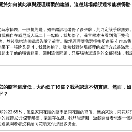
關於如何就此事與經理聯繫的建議。這種賭場錯誤通常能獲得賠
的玩家輸錢。一般規則是，如果錯誤地備份了多張牌，則判定該手牌無效
月我獨自在威尼斯人玩二十一點時，我加倍了。荷官根本沒看到我下雙倍
牌。然後我把這個錯誤告訴了荷官。賭場經理讓我選擇接受這張 4 作為我
果下一張牌又是 4，我最終輸了。雖然我對賭場經理的處理方式很滿意
且超出了他的職責範圍。回到這個問題，只要場地退還你的全部賭注，我
它的賠率這麼低，大約低了16倍？我承認這不切實際。然而，如
平？
的22.65%，但皇家同花順的賠率是同花順的16倍。總的來說，同花順
戲中的羅德尼·丹傑菲爾德，毫無存在感。我只能猜測，遊戲開發者想要一個
的遊戲開發者沒有給同花順支付那麼多獎金。