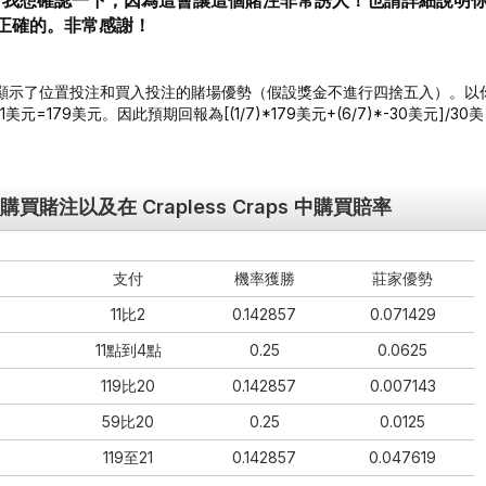
？我想確認一下，因為這會讓這個賭注非常誘人！也請詳細說明
正確的。非常感謝！
注。下表顯示了位置投注和買入投注的賭場優勢（假設獎金不進行四捨五入）。以
179美元。因此預期回報為[(1/7)*179美元+(6/7)*-30美元]/30美
注和購買賭注以及在 Crapless Craps 中購買賠率
支付
機率獲勝
莊家優勢
11比2
0.142857
0.071429
11點到4點
0.25
0.0625
119比20
0.142857
0.007143
59比20
0.25
0.0125
119至21
0.142857
0.047619