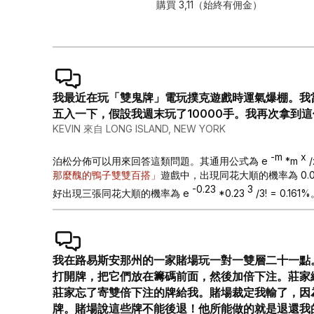
購買 3,11（始終有佣金）
我最近在玩「雙鬼牌」電玩撲克遊戲時運氣爆棚。我
五入一下，假設我週末玩了10000手。我再次拿到
KEVIN 來自 LONG ISLAND, NEW YORK
-m
x
泊松分佈可以用來回答這類問題。其通用公式為 e
*m
那麼醜的鴨子雙雙百搭」
遊戲中，出現同花大順的機率為 0.000
-0.23
3
好出現三張同花大順的機率為 e
*0.23
/3! = 0.16
我在路易斯安那州的一家賭場玩一對一雙層二十一點。
打開牌，把它們放在籌碼前面，然後加倍下注。莊家繼續
莊家忘了寄雙倍下注的牌給我。賭場裁定我輸了，因為我的牌
牌。賭場說這些牌不能後退！他所能做的就是退還我的賭