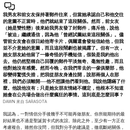
我男友和前女友保持著郵件往來，但當她承認自己和他交往
的意圖不正當時，他們就結束了這段關係。然而，前女友
（她是雙性戀）後來給我男友發了封郵件，痛斥他，說他
「被迫」繼續通信，因為他「曾經試圖結束這段關係」。儘
管前女友會在假日給他寄卡片，偶爾還會發短信給他，但我
並不介意她的意圖，而且這段鬧劇也被揭露了。但有一次，
她女朋友給他留了一條奇怪的手機短信，假裝是我約他出
去。他仍然堅稱自己回覆的郵件平淡無奇、毫無性趣，而且
他對她沒有感覺。然而今晚，在我們常去的一傢俱樂部，他
卻變得驚慌失措，把我從朋友身邊拉開，說那兩個人在那
裡，我們必須離開──他不想讓他們看到他。我說他隱瞞了什
麼。他說他沒有；只是她女朋友情緒不穩定，他根本不知道
她會在公共場合做出什麼瘋狂的事情。這到底是怎麼回事？
DAWN 來自 SARASOTA
我認為，一對情侶分手後幾乎不可能再做朋友。你所能期待的最
好結果也不過是聖誕賀卡式的友誼。除此之外，至少有一方正在
考慮複合。雖然你沒問，但我對分手的建議是，徹底斷絕關係，