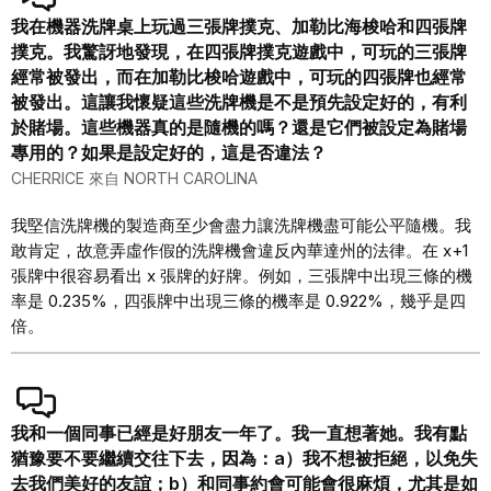
我在機器洗牌桌上玩過三張牌撲克、加勒比海梭哈和四張牌
撲克。我驚訝地發現，在四張牌撲克遊戲中，可玩的三張牌
經常被發出，而在加勒比梭哈遊戲中，可玩的四張牌也經常
被發出。這讓我懷疑這些洗牌機是不是預先設定好的，有利
於賭場。這些機器真的是隨機的嗎？還是它們被設定為賭場
專用的？如果是設定好的，這是否違法？
CHERRICE 來自 NORTH CAROLINA
我堅信洗牌機的製造商至少會盡力讓洗牌機盡可能公平隨機。我
敢肯定，故意弄虛作假的洗牌機會違反內華達州的法律。在 x+1
張牌中很容易看出 x 張牌的好牌。例如，三張牌中出現三條的機
率是 0.235%，四張牌中出現三條的機率是 0.922%，幾乎是四
倍。
我和一個同事已經是好朋友一年了。我一直想著她。我有點
猶豫要不要繼續交往下去，因為：a）我不想被拒絕，以免失
去我們美好的友誼；b）和同事約會可能會很麻煩，尤其是如