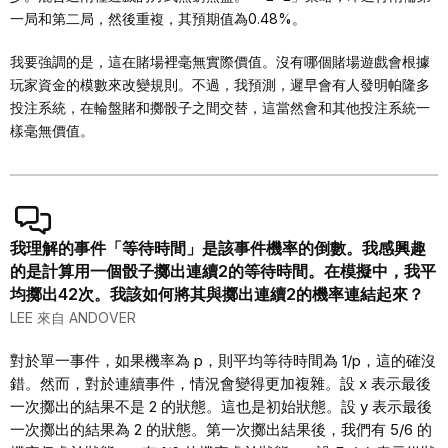
一局和第二局，然後重複，其預期值為0.48%。
我要強調的是，這在賭場裡毫無實際價值。沒有哪個賭場遊戲會根據
玩家資金的模數來改變規則。不過，我預測，遲早會有人發明帕隆多
投注系統，在輪盤賭和擲骰子之間交替，這當然會和其他投注系統一
樣毫無價值。
我理解的事件「等待時間」是該事件機率的倒數。我感興趣
的是計算用一個骰子擲出連續2的等待時間。在模擬中，我平
均擲出42次。我該如何將其與擲出連續2的機率連結起來？
LEE 來自 ANDOVER
對於單一事件，如果機率為 p，則平均等待時間為 1/p，這的確沒
錯。然而，對於連續事件，情況會變得更加複雜。設 x 表示最後
一次擲出的結果不是 2 的狀態。這也是初始狀態。設 y 表示最後
一次擲出的結果為 2 的狀態。第一次擲出結果後，我們有 5/6 的