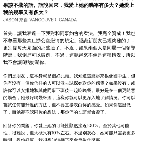
果談不攏的話。話說回來，我愛上她的幾率有多大？她愛上
我的幾率又有多大？
JASON 來自 VANCOUVER, CANADA
首先，讓我表達一下我對和同事約會的看法。我完全贊成！我也
不尊重那些禁止辦公室戀情的規定。認識新朋友已經夠難的了，
更別提每天見面的那些臉了。不過，如果兩個人是同屬一個領導
階層，我倒是可以破例。不過，這聽起來不像是這種情況，所以
我不會讓B點妨礙你。
你們是朋友，這本身就是個好兆頭。我知道這聽起來很像國中生，但
你有沒有一個你信任的人可以派去試探她對你的感覺？如果沒有，或
許你可以安排她和其他同事下班後一起吃晚餐。最好是在一個更隨意
的場合，她最好喝幾杯酒，這樣你就可以更深入地了解情況。你可以
嘗試任何能升溫的方法，但不要直接表白你的感受。如果你這麼做
了，而她卻不認同你的想法，那你們的友誼就會毀了。
回答你的問題，你愛上她的可能性顯然接近100%。至於其他可能
性，很難說，但大概只有10%左右。不過別灰心，她可能只需要更多
時間。祝你好運。我很想知道接下來會發生什麼事。