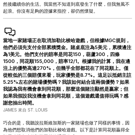
然後繼續你的生活。我當然不知道到底發生了什麼，但我無風不
起浪。你沒有足夠的證據來指控，卻仍然懷疑。
當地一家賭場正在取消加勒比梭哈遊戲，但根據MGC規則，
他們必須先支付全部累積獎金。賭桌底注為5美元，累積邊注
為1美元。他們支付的賠率是同花150，葫蘆300，四條
1500，同花順155,000，賠率12/1。根據我的計算，我在邊
注上的優勢高達270%，但幾乎全部都花在了同花順上。僅
從較低的三個賠償來看，玩家優勢是8.7%。這足以抵銷主註
5.25%左右的賭場優勢嗎？我該如何結合這兩個優勢？如果
我認為我有機會拿到同花順，那麼這個賭注顯然是贏家；但
如果我假設我沒機會拿到同花順，這個遊戲還值得玩嗎？感
謝您抽出時間。
JAMES 來自 ST. LOUIS
巧合的是，我聽說拉斯維加斯的一家賭場也做了同樣的事情，因
為他們想取消他們的加勒比梭哈遊戲。以下是計算同花順贏得全