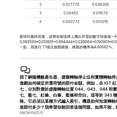
2
0.027778
0.046296
3
0.00463
0.011574
4
0.000772
0.003215
要得到最終答案，請將前兩張牌上擲出所需的數字與最後一
0.092593*0.012631+0.694444*0.029064+0.192901
一點，我進行了1億次遊戲模擬，模擬的機率為4.60562%。
我了解隨機數產生器、虛擬轉軸停止位和實體轉軸停
遊戲如何確定所選符號的賠付金額。例如，在 IGT 紅
七，分別對應於虛擬轉軸位置 044、043、044 
七、藍七、紅條、白條、藍條和空白。這等於 343 
格。它必須以某種方式編入索引。機器如何知道轉軸停
道賠付多少？我希望你能回答這個問題。如果不能，
ANONYMOUS