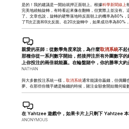
是的！我的建議是一開始就押正面朝上。根據
科學新聞線上
完美地繞軸旋轉，有時看起來像在翻轉，但實際上並沒有。
了。文章也說，旋轉的硬幣落地時反面朝上的機率為80%，
了11次正面和9次反面。在20次旋轉中，如果成功率為80%，
親愛的巫師：從數學角度來說，為什麼
取消系統
不起
那種你從一系列數字開始，然後押注所有外圍數字的總
上你投注的兩倍就能贏。在輪盤賭中，你的勝率大約
NATHAN
與大多數投注系統一樣，
取消系統
通常能讓你贏錢，但偶爾
夢。在那些你幾乎總是輸錢的時候，賭注金額會開始幾何級
在 Yahtzee 遊戲中，如果卡片上只剩下 Yahtz
ANONYMOUS