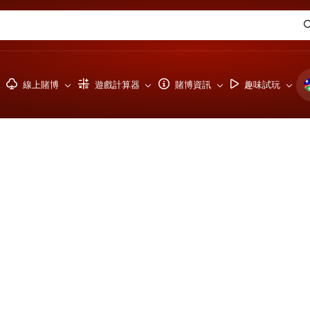
線上賭博
遊戲計算器
賭博資訊
趣味試玩