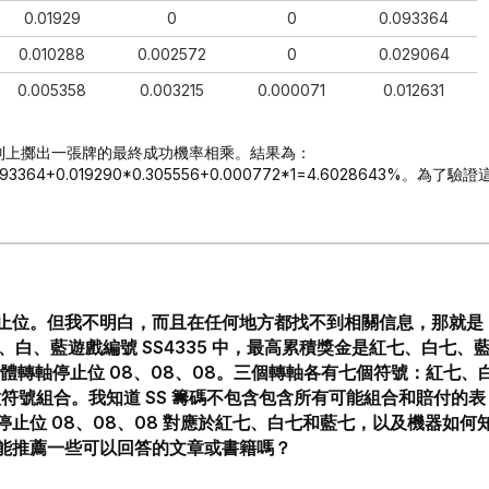
0.01929
0
0
0.093364
0.010288
0.002572
0
0.029064
0.005358
0.003215
0.000071
0.012631
列上擲出一張牌的最終成功機率相乘。結果為：
*0.093364+0.019290*0.305556+0.000772*1=4.6028643%。為了驗證
止位。但我不明白，而且在任何地方都找不到相關信息，那就是
、白、藍遊戲編號 SS4335 中，最高累積獎金是紅七、白七、
和實體轉軸停止位 08、08、08。三個轉軸各有七個符號：紅七、
種符號組合。我知道 SS 籌碼不包含包含所有可能組合和賠付的表
止位 08、08、08 對應於紅七、白七和藍七，以及機器如何
能推薦一些可以回答的文章或書籍嗎？