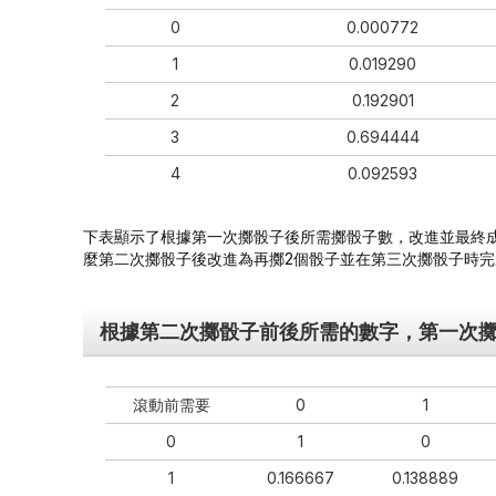
0
0.000772
1
0.019290
2
0.192901
3
0.694444
4
0.092593
下表顯示了根據第一次擲骰子後所需擲骰子數，改進並最終成功
麼第二次擲骰子後改進為再擲2個骰子並在第三次擲骰子時完成Yah
根據第二次擲骰子前後所需的數字，第一次擲骰子
滾動前需要
0
1
0
1
0
1
0.166667
0.138889