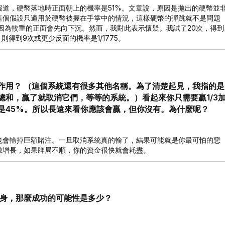
報道，硬幣落地時正面朝上的機率是51%。文章說，原因是拋出的硬幣並
這個假設只適用於硬幣被握在手掌中的情況，這樣硬幣的彈跳就不是問題
因為較重的正面會先向下沉。然而，我對此表示懷疑。我試了20次，得到
則得到9次或更少反面的機率是1/1775。
作用？ （這個系統還有很多其他名稱。為了清楚起見，我指的是
和，贏了就取消它們，等等的系統。）看起來你只需要贏1/3
是45%。所以長遠來看你應該會贏，但你沒有。為什麼呢？
也會輸掉巨額賭注。一旦取消系統真的輸了，結果可能就是你最可怕的惡
數增長，如果牌局不順，你的資金很快就會耗盡。
ee 本身，那麼成功的可能性是多少？