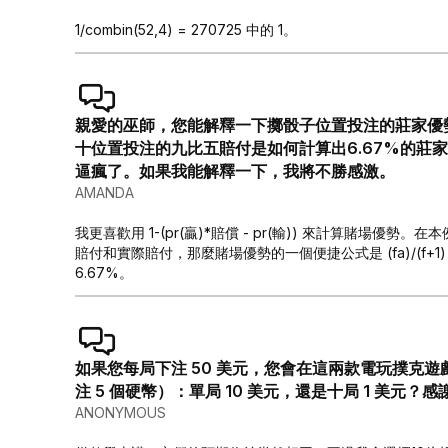
1/combin(52,4) = 270725 中的 1。
親愛的巫師，您能解釋一下擲骰子位置投注的莊家優
十位置投注的九比五賠付是如何計算出6.67%的莊
逼瘋了。如果我能解釋一下，我將不勝感激。
AMANDA
我更喜歡用 1-(pr(贏)*賠償 - pr(輸)) 來計算賭場優勢。在本例中
賠付和實際賠付，那麼賭場優勢的一個便捷公式是 (fa)/(f+1)，其中
6.67%。
如果您每局下注 50 美元，您會在這兩款電玩撲克
注 5 個硬幣）：單局 10 美元，還是十局 1 美元？
ANONYMOUS