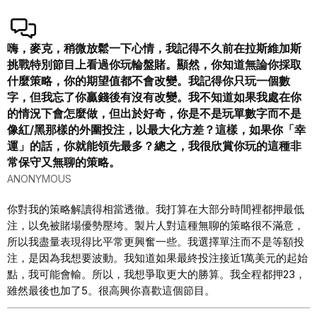
嗨，麥克，稍微放鬆一下心情，我記得不久前在拉斯維加斯
挑戰特別節目上看過你玩輪盤賭。顯然，你知道無論你採取
什麼策略，你的期望值都不會改變。我記得你只玩一個數
字，但我忘了你贏錢後有沒有改變。我不知道如果我處在你
的情況下會怎麼做，但出於好奇，你是不是玩單數字而不是
像紅/黑那樣的外圍投注，以最大化方差？這樣，如果你「幸
運」的話，你就能領先最多？總之，我很欣賞你玩的這種非
常保守又無聊的策略。
ANONYMOUS
你對我的策略解讀得相當透徹。我打算在大部分時間裡都押最低
注，以免被賭場優勢壓垮。製片人對這種無聊的策略很不滿意，
所以我盡量表現得比平常更興奮一些。我選擇單注而不是等額投
注，是因為我想要波動。我知道如果最終投注接近1萬美元的起始
點，我可能會輸。所以，我想爭取更大的勝算。我全程都押23，
雖然最後也加了5。很高興你喜歡這個節目。