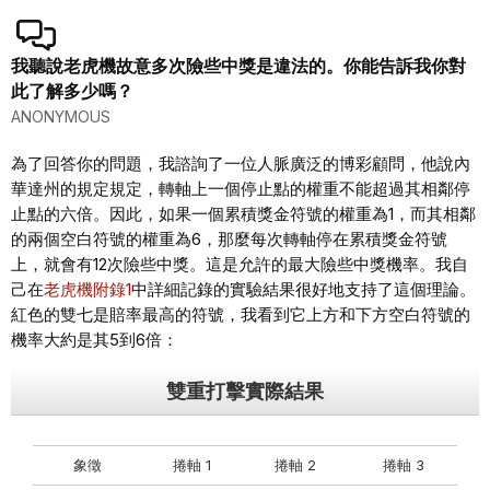
我聽說老虎機故意多次險些中獎是違法的。你能告訴我你對
此了解多少嗎？
ANONYMOUS
為了回答你的問題，我諮詢了一位人脈廣泛的博彩顧問，他說內
華達州的規定規定，轉軸上一個停止點的權重不能超過其相鄰停
止點的六倍。因此，如果一個累積獎金符號的權重為1，而其相鄰
的兩個空白符號的權重為6，那麼每次轉軸停在累積獎金符號
上，就會有12次險些中獎。這是允許的最大險些中獎機率。我自
己在
老虎機附錄1
中詳細記錄的實驗結果很好地支持了這個理論。
紅色的雙七是賠率最高的符號，我看到它上方和下方空白符號的
機率大約是其5到6倍：
雙重打擊實際結果
象徵
捲軸 1
捲軸 2
捲軸 3