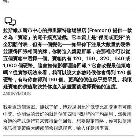
轉。
拉斯維加斯市中心的弗里蒙特賭場飯店 (Fremont) 提供一款
名為「寶箱」的電子撲克遊戲。它本質上是“傑克或更好”的
全額賠付表，但有一個變化——如果你下注最大數量的硬幣
並獲得四張相同的牌，你將進入獎勵屏幕，在那裡你可以從
五個寶箱中選擇一個。寶箱內有 120、160、320、640 或
1,000 個硬幣。這會如何影響理論回報？它會改變最佳策略
嗎？從實際玩法來看，我可以說大多數時候你會得到 120 個
硬幣，有時你會得到 160 個。更高的價值似乎更罕見。我懷
疑寶箱的價值取決於你進入該畫面後選擇寶箱的速度。
ANONYMOUS
我看過這個遊戲。據我了解，博彩規則允許低獎比高獎更有可能
中獎。你能做的最好的就是估算四張同點牌的平均贏利，然後用
合適的程式運行它來獲得最佳回報。想要製定策略，你可以使用
視訊撲克策略大師或節儉視訊撲克，輸入任意賠率表。