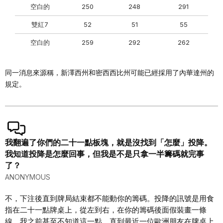
空白的
250
248
291
雙紅7
52
51
55
空白的
259
292
262
同一消息來源稱，新澤西州和密西西比州可能已經採用了內華達州的
規定。
我翻遍了你們的二十一點板塊，就是沒找到「怎麼」投降。
我知道投降是怎麼回事，但我是不是只拿一半籌碼就完事
了？
ANONYMOUS
不，下注後直到牌局結束都不能動你的籌碼。投降的訊號是用食
指在二十一點牌桌上，從左到右，在你的籌碼後面假裝畫一條
線。我之前甚至不知道這一點，直到最近一位歐洲朋友在牌桌上